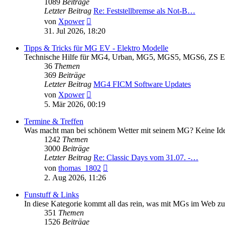
1089
Beiträge
Letzter Beitrag
Re: Feststellbremse als Not-B…
Neuester
von
Xpower
Beitrag
31. Jul 2026, 18:20
Tipps & Tricks für MG EV - Elektro Modelle
Technische Hilfe für MG4, Urban, MG5, MGS5, MGS6, ZS EV,
36
Themen
369
Beiträge
Letzter Beitrag
MG4 FICM Software Updates
Neuester
von
Xpower
Beitrag
5. Mär 2026, 00:19
Termine & Treffen
Was macht man bei schönem Wetter mit seinem MG? Keine Idee? V
1242
Themen
3000
Beiträge
Letzter Beitrag
Re: Classic Days vom 31.07. -…
Neuester
von
thomas_1802
Beitrag
2. Aug 2026, 11:26
Funstuff & Links
In diese Kategorie kommt all das rein, was mit MGs im Web zu t
351
Themen
1526
Beiträge