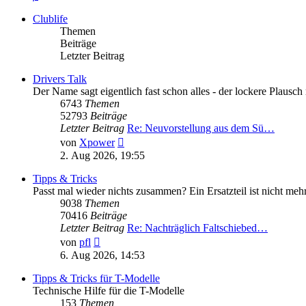
Clublife
Themen
Beiträge
Letzter Beitrag
Drivers Talk
Der Name sagt eigentlich fast schon alles - der lockere Plaus
6743
Themen
52793
Beiträge
Letzter Beitrag
Re: Neuvorstellung aus dem Sü…
Neuester
von
Xpower
Beitrag
2. Aug 2026, 19:55
Tipps & Tricks
Passt mal wieder nichts zusammen? Ein Ersatzteil ist nicht meh
9038
Themen
70416
Beiträge
Letzter Beitrag
Re: Nachträglich Faltschiebed…
Neuester
von
pfl
Beitrag
6. Aug 2026, 14:53
Tipps & Tricks für T-Modelle
Technische Hilfe für die T-Modelle
153
Themen