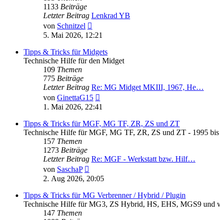
1133
Beiträge
Letzter Beitrag
Lenkrad YB
Neuester
von
Schnitzel
Beitrag
5. Mai 2026, 12:21
Tipps & Tricks für Midgets
Technische Hilfe für den Midget
109
Themen
775
Beiträge
Letzter Beitrag
Re: MG Midget MKIII, 1967, He…
Neuester
von
GinettaG15
Beitrag
1. Mai 2026, 22:41
Tipps & Tricks für MGF, MG TF, ZR, ZS und ZT
Technische Hilfe für MGF, MG TF, ZR, ZS und ZT - 1995 bis
157
Themen
1273
Beiträge
Letzter Beitrag
Re: MGF - Werkstatt bzw. Hilf…
Neuester
von
SaschaP
Beitrag
2. Aug 2026, 20:05
Tipps & Tricks für MG Verbrenner / Hybrid / Plugin
Technische Hilfe für MG3, ZS Hybrid, HS, EHS, MGS9 und we
147
Themen