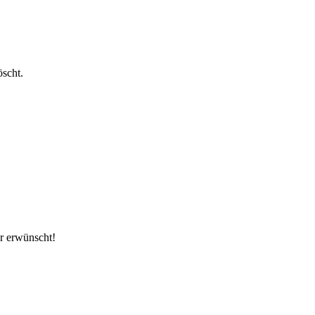
öscht.
er erwünscht!