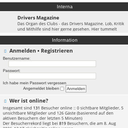
fündig! Oder aber jemand meldet sich auf eine
Suchanzeige, wer weiß?
Interna
Themen:
87
Drivers Magazine
Das Organ des Clubs - das Drivers Magazine. Lob, Kritik
und Mithilfe sind hier gerne gesehen. Hier tummelt
sich die Redaktion & das Layout-Department!
Themen:
63
Information
Anmelden
•
Registrieren
Benutzername:
Passwort:
Ich habe mein Passwort vergessen
Angemeldet bleiben
Wer ist online?
Insgesamt sind
131
Besucher online :: 0 sichtbare Mitglieder, 5
unsichtbare Mitglieder und 126 Gäste (basierend auf den
aktiven Besuchern der letzten 5 Minuten)
Der Besucherrekord liegt bei
819
Besuchern, die am 8. Aug