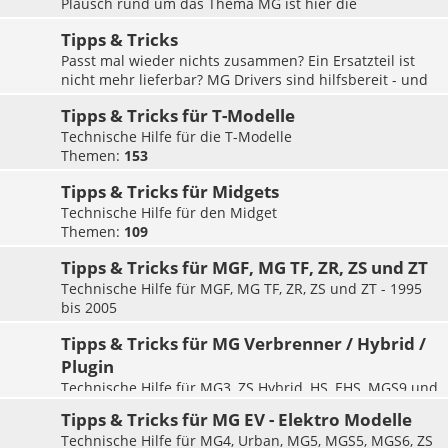
e
Plausch rund um das Thema MG ist hier die
Hauptsache.
Tipps & Tricks
Themen:
6744
Passt mal wieder nichts zusammen? Ein Ersatzteil ist
nicht mehr lieferbar? MG Drivers sind hilfsbereit - und
helfen sich in diesem Forum gegenseitig. Hier findet ihr
Tipps & Tricks für T-Modelle
Beiträge zu MGA, MGB und Co.
Themen:
Technische Hilfe für die T-Modelle
9040
Themen:
153
Tipps & Tricks für Midgets
Technische Hilfe für den Midget
Themen:
109
Tipps & Tricks für MGF, MG TF, ZR, ZS und ZT
Technische Hilfe für MGF, MG TF, ZR, ZS und ZT - 1995
bis 2005
Themen:
157
Tipps & Tricks für MG Verbrenner / Hybrid /
Plugin
Technische Hilfe für MG3, ZS Hybrid, HS, EHS, MGS9 und
weitere Modelle mit Verbrennungsmotor seit 2005
Tipps & Tricks für MG EV - Elektro Modelle
Themen:
147
Technische Hilfe für MG4, Urban, MG5, MGS5, MGS6, ZS