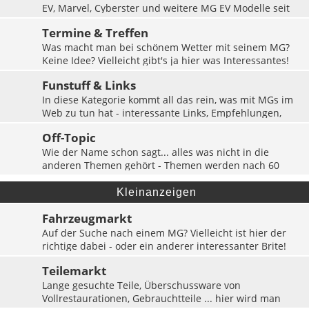
EV, Marvel, Cyberster und weitere MG EV Modelle seit
2005
Termine & Treffen
Themen:
36
Was macht man bei schönem Wetter mit seinem MG?
Keine Idee? Vielleicht gibt's ja hier was Interessantes!
Themen:
1242
Funstuff & Links
In diese Kategorie kommt all das rein, was mit MGs im
Web zu tun hat - interessante Links, Empfehlungen,
Adressen ... der MG-Surftrip startet hier!
Off-Topic
Themen:
351
Wie der Name schon sagt... alles was nicht in die
anderen Themen gehört - Themen werden nach 60
Tagen Inaktivität automatisch gelöscht.
Themen:
1
Kleinanzeigen
Fahrzeugmarkt
Auf der Suche nach einem MG? Vielleicht ist hier der
richtige dabei - oder ein anderer interessanter Brite!
Auch Suchanzeigen sind hier erwünscht!
Teilemarkt
Themen:
36
Lange gesuchte Teile, Überschussware von
Vollrestaurationen, Gebrauchtteile ... hier wird man