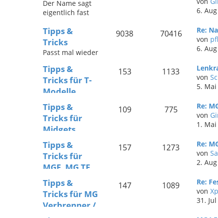
von
Gi
Der Name sagt
e
6. Aug
eigentlich fast
schon alles - der
Tipps &
Re: Na
lockere Plausch
9038
70416
von
pf
rund um das
Tricks
6. Aug
Thema MG ist
Passt mal wieder
hier die
nichts
Hauptsache.
Tipps &
Lenkr
zusammen? Ein
153
1133
von
Sc
Tricks für T-
Ersatzteil ist
5. Mai
nicht mehr
Modelle
lieferbar? MG
Technische Hilfe
Tipps &
Re: MG
Drivers sind
109
775
für die T-
von
Gi
hilfsbereit - und
Tricks für
Modelle
1. Mai
helfen sich in
Midgets
diesem Forum
Technische Hilfe
Tipps &
Re: MG
gegenseitig. Hier
157
1273
für den Midget
von
Sa
findet ihr
Tricks für
2. Aug
Beiträge zu MGA,
MGF, MG TF,
MGB und Co.
ZR, ZS und ZT
Tipps &
Re: Fe
147
1089
Technische Hilfe
von
X
Tricks für MG
für MGF, MG TF,
31. Ju
Verbrenner /
ZR, ZS und ZT -
Hybrid /
1995 bis 2005