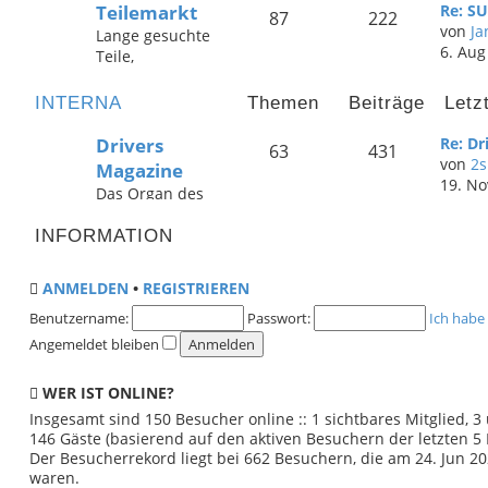
Teilemarkt
Re: S
Vielleicht ist hier
87
222
von
Ja
Lange gesuchte
der richtige
6. Aug
Teile,
dabei - oder ein
Überschussware
anderer
von
interessanter
INTERNA
Themen
Beiträge
Letz
Vollrestauratione
Brite! Auch
n,
Suchanzeigen
Drivers
Re: D
63
431
Gebrauchtteile
sind hier
von
2
Magazine
... hier wird man
erwünscht!
19. No
Das Organ des
fündig! Oder
Clubs - das
aber jemand
Drivers
INFORMATION
meldet sich auf
Magazine. Lob,
eine
Kritik und
Suchanzeige,
ANMELDEN
•
REGISTRIEREN
Mithilfe sind
wer weiß?
hier gerne
Benutzername:
Passwort:
Ich habe
gesehen. Hier
Angemeldet bleiben
tummelt sich die
Redaktion & das
WER IST ONLINE?
Layout-
Insgesamt sind
150
Besucher online :: 1 sichtbares Mitglied, 
Department!
146 Gäste (basierend auf den aktiven Besuchern der letzten 5
Der Besucherrekord liegt bei
662
Besuchern, die am 24. Jun 202
waren.