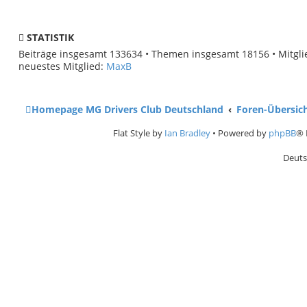
STATISTIK
Beiträge insgesamt
133634
• Themen insgesamt
18156
• Mitgl
neuestes Mitglied:
MaxB
Homepage MG Drivers Club Deutschland
Foren-Übersic
Flat Style by
Ian Bradley
• Powered by
phpBB
® 
Deuts