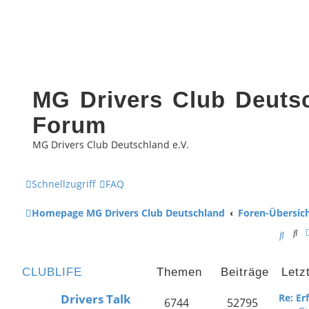
MG Drivers Club Deutsc
Forum
MG Drivers Club Deutschland e.V.
Schnellzugriff
FAQ
Homepage MG Drivers Club Deutschland
Foren-Übersic
Su
S
u
CLUBLIFE
Themen
Beiträge
Letz
c
Drivers Talk
Re: E
h
6744
52795