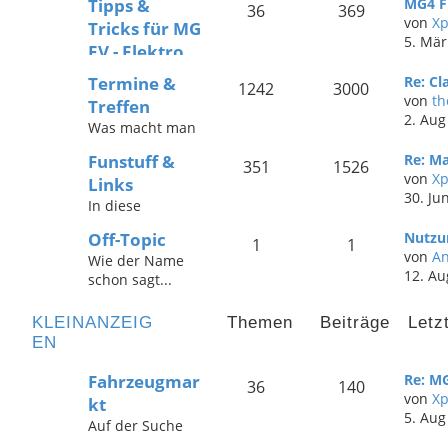
Tipps &
MG4 F
36
369
Plugin
von
X
Tricks für MG
Technische Hilfe
5. Mär
EV - Elektro
für MG3, ZS
Modelle
Hybrid, HS, EHS,
Termine &
Re: Cl
1242
3000
Technische Hilfe
MGS9 und
von
th
Treffen
für MG4, Urban,
weitere Modelle
2. Aug
Was macht man
MG5, MGS5,
mit
bei schönem
MGS6, ZS EV,
Verbrennungsm
Funstuff &
Re: Ma
Wetter mit
351
1526
Marvel,
otor seit 2005
von
X
Links
seinem MG?
Cyberster und
30. Ju
Keine Idee?
In diese
weitere MG EV
Vielleicht gibt's
Kategorie kommt
Modelle seit
Off-Topic
Nutzu
ja hier was
all das rein, was
1
1
2005
von
An
Interessantes!
Wie der Name
mit MGs im Web
12. Au
schon sagt...
zu tun hat -
alles was nicht
interessante
in die anderen
Links,
KLEINANZEIG
Themen
Beiträge
Letz
Themen gehört -
Empfehlungen,
EN
Themen werden
Adressen ... der
nach 60 Tagen
MG-Surftrip
Fahrzeugmar
Re: M
36
140
Inaktivität
startet hier!
von
X
kt
automatisch
5. Aug
Auf der Suche
gelöscht.
nach einem MG?