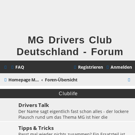
MG Drivers Club
Deutschland - Forum
FAQ
Registrieren
Anmelden
S
Homepage MG Drivers Club Deutschland
Foren-Übersicht
u
Clublife
c
Drivers Talk
h
Der Name sagt eigentlich fast schon alles - der lockere
e
Plausch rund um das Thema MG ist hier die
Hauptsache.
Tipps & Tricks
Themen:
6743
Passt mal wieder nichts zusammen? Ein Ersatzteil ist