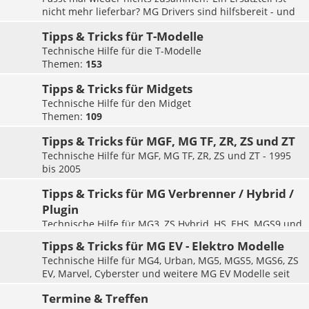
nicht mehr lieferbar? MG Drivers sind hilfsbereit - und
helfen sich in diesem Forum gegenseitig. Hier findet ihr
Tipps & Tricks für T-Modelle
Beiträge zu MGA, MGB und Co.
Themen:
Technische Hilfe für die T-Modelle
9038
Themen:
153
Tipps & Tricks für Midgets
Technische Hilfe für den Midget
Themen:
109
Tipps & Tricks für MGF, MG TF, ZR, ZS und ZT
Technische Hilfe für MGF, MG TF, ZR, ZS und ZT - 1995
bis 2005
Themen:
157
Tipps & Tricks für MG Verbrenner / Hybrid /
Plugin
Technische Hilfe für MG3, ZS Hybrid, HS, EHS, MGS9 und
weitere Modelle mit Verbrennungsmotor seit 2005
Tipps & Tricks für MG EV - Elektro Modelle
Themen:
147
Technische Hilfe für MG4, Urban, MG5, MGS5, MGS6, ZS
EV, Marvel, Cyberster und weitere MG EV Modelle seit
2005
Termine & Treffen
Themen:
36