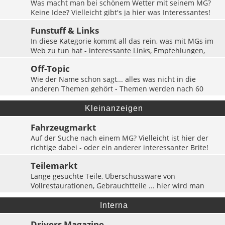
Was macht man bei schönem Wetter mit seinem MG?
Keine Idee? Vielleicht gibt's ja hier was Interessantes!
Themen:
1242
Funstuff & Links
In diese Kategorie kommt all das rein, was mit MGs im
Web zu tun hat - interessante Links, Empfehlungen,
Adressen ... der MG-Surftrip startet hier!
Off-Topic
Themen:
351
Wie der Name schon sagt... alles was nicht in die
anderen Themen gehört - Themen werden nach 60
Tagen Inaktivität automatisch gelöscht.
Themen:
1
Kleinanzeigen
Fahrzeugmarkt
Auf der Suche nach einem MG? Vielleicht ist hier der
richtige dabei - oder ein anderer interessanter Brite!
Auch Suchanzeigen sind hier erwünscht!
Teilemarkt
Themen:
36
Lange gesuchte Teile, Überschussware von
Vollrestaurationen, Gebrauchtteile ... hier wird man
fündig! Oder aber jemand meldet sich auf eine
Suchanzeige, wer weiß?
Interna
Themen:
86
Drivers Magazine