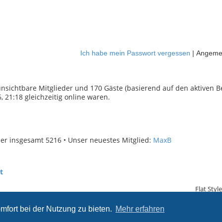
Ich habe mein Passwort vergessen
|
Angemel
 unsichtbare Mitglieder und 170 Gäste (basierend auf den aktiven 
 21:18 gleichzeitig online waren.
der insgesamt
5216
• Unser neuestes Mitglied:
MaxB
t
Flat Styl
mfort bei der Nutzung zu bieten.
Mehr erfahren