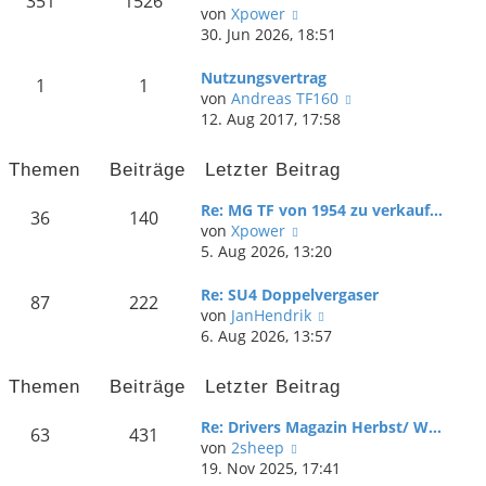
351
1526
r
B
s
N
von
Xpower
a
e
t
e
30. Jun 2026, 18:51
g
i
e
u
t
r
e
Nutzungsvertrag
1
1
r
B
s
N
von
Andreas TF160
a
e
t
e
12. Aug 2017, 17:58
g
i
e
u
t
r
e
Themen
Beiträge
Letzter Beitrag
r
B
s
a
e
t
Re: MG TF von 1954 zu verkauf…
36
140
g
i
e
N
von
Xpower
t
r
e
5. Aug 2026, 13:20
r
B
u
a
e
e
Re: SU4 Doppelvergaser
87
222
g
i
s
N
von
JanHendrik
t
t
e
6. Aug 2026, 13:57
r
e
u
a
r
e
g
Themen
Beiträge
Letzter Beitrag
B
s
e
t
Re: Drivers Magazin Herbst/ W…
63
431
i
e
N
von
2sheep
t
r
e
19. Nov 2025, 17:41
r
B