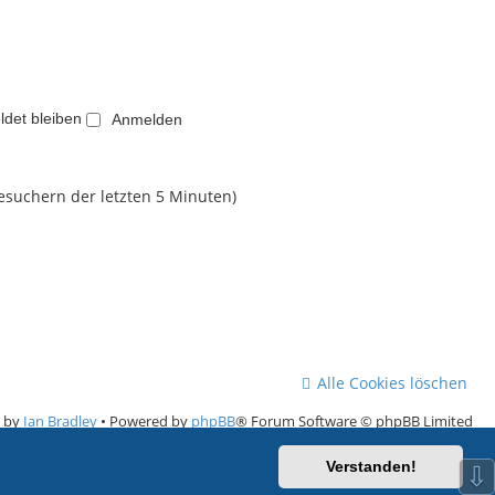
u
a
e
e
g
i
s
t
t
r
e
a
r
g
det bleiben
B
e
i
t
Besuchern der letzten 5 Minuten)
r
a
g
Alle Cookies löschen
e by
Ian Bradley
• Powered by
phpBB
® Forum Software © phpBB Limited
Deutsche Übersetzung durch
phpBB.de
Verstanden!
⇩