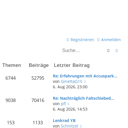
Registrieren
Anmelden
Suche
Erwei
Themen
Beiträge
Letzter Beitrag
Re: Erfahrungen mit Accuspark…
6744
52795
N
von
GinettaG15
e
6. Aug 2026, 23:00
u
e
Re: Nachträglich Faltschiebed…
9038
70416
s
N
von
pfl
t
e
6. Aug 2026, 14:53
e
u
r
e
Lenkrad YB
153
1133
B
s
N
von
Schnitzel