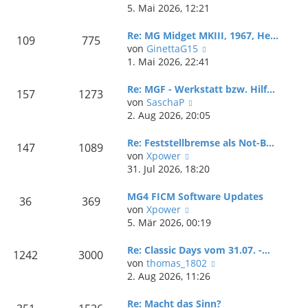
e
t
e
5. Mai 2026, 12:21
i
e
u
t
r
e
Re: MG Midget MKIII, 1967, He…
109
775
r
B
s
N
von
GinettaG15
a
e
t
e
1. Mai 2026, 22:41
g
i
e
u
t
r
e
Re: MGF - Werkstatt bzw. Hilf…
157
1273
r
B
s
N
von
SaschaP
a
e
t
e
2. Aug 2026, 20:05
g
i
e
u
t
r
e
Re: Feststellbremse als Not-B…
147
1089
r
B
s
N
von
Xpower
a
e
t
e
31. Jul 2026, 18:20
g
i
e
u
t
r
e
MG4 FICM Software Updates
36
369
r
B
s
N
von
Xpower
a
e
t
e
5. Mär 2026, 00:19
g
i
e
u
t
r
e
Re: Classic Days vom 31.07. -…
1242
3000
r
B
s
N
von
thomas_1802
a
e
t
e
2. Aug 2026, 11:26
g
i
e
u
t
r
e
Re: Macht das Sinn?