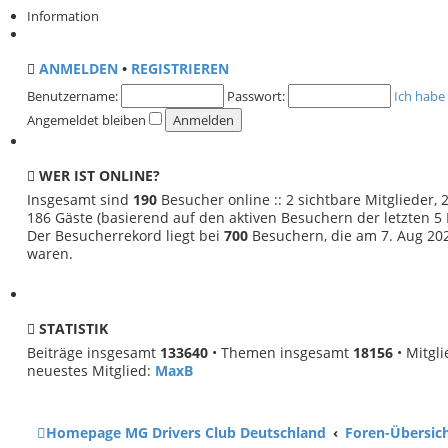
u
Information
e
s
t
ANMELDEN
•
REGISTRIEREN
e
r
Benutzername:
Passwort:
Ich habe
B
Angemeldet bleiben
e
i
t
WER IST ONLINE?
r
Insgesamt sind
190
Besucher online :: 2 sichtbare Mitglieder,
a
186 Gäste (basierend auf den aktiven Besuchern der letzten 5
g
Der Besucherrekord liegt bei
700
Besuchern, die am 7. Aug 2026
waren.
STATISTIK
Beiträge insgesamt
133640
• Themen insgesamt
18156
• Mitgl
neuestes Mitglied:
MaxB
Homepage MG Drivers Club Deutschland
Foren-Übersic