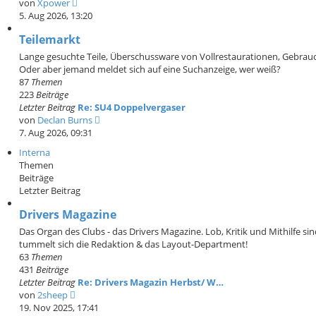
N
von
Xpower
g
e
5. Aug 2026, 13:20
u
Teilemarkt
e
s
Lange gesuchte Teile, Überschussware von Vollrestaurationen, Gebraucht
t
Oder aber jemand meldet sich auf eine Suchanzeige, wer weiß?
e
87
Themen
r
223
Beiträge
B
Letzter Beitrag
Re: SU4 Doppelvergaser
e
N
von
Declan Burns
i
e
7. Aug 2026, 09:31
t
u
Interna
r
e
Themen
a
s
Beiträge
g
t
Letzter Beitrag
e
r
Drivers Magazine
B
Das Organ des Clubs - das Drivers Magazine. Lob, Kritik und Mithilfe si
e
tummelt sich die Redaktion & das Layout-Department!
i
63
Themen
t
431
Beiträge
r
Letzter Beitrag
Re: Drivers Magazin Herbst/ W…
a
N
von
2sheep
g
e
19. Nov 2025, 17:41