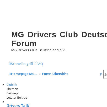
MG Drivers Club Deutsc
Forum
MG Drivers Club Deutschland e.V.
Schnellzugriff
FAQ
S
Homepage MG Drivers Club Deutschland
Foren-Übersicht
u
Clublife
c
Themen
Beiträge
h
Letzter Beitrag
e
Drivers Talk