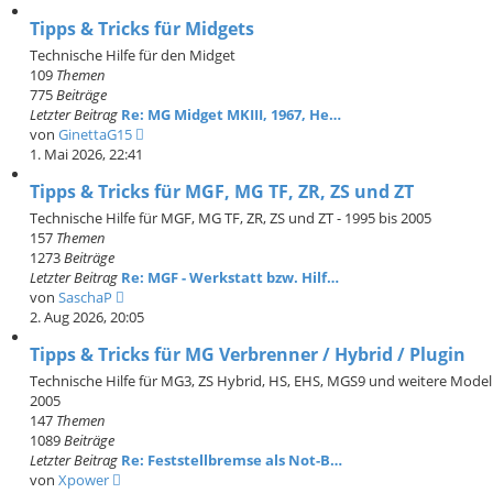
i
u
t
Tipps & Tricks für Midgets
e
r
s
Technische Hilfe für den Midget
a
t
109
Themen
g
e
775
Beiträge
r
Letzter Beitrag
Re: MG Midget MKIII, 1967, He…
B
N
von
GinettaG15
e
e
1. Mai 2026, 22:41
i
u
t
Tipps & Tricks für MGF, MG TF, ZR, ZS und ZT
e
r
s
Technische Hilfe für MGF, MG TF, ZR, ZS und ZT - 1995 bis 2005
a
t
157
Themen
g
e
1273
Beiträge
r
Letzter Beitrag
Re: MGF - Werkstatt bzw. Hilf…
B
N
von
SaschaP
e
e
2. Aug 2026, 20:05
i
u
t
Tipps & Tricks für MG Verbrenner / Hybrid / Plugin
e
r
s
Technische Hilfe für MG3, ZS Hybrid, HS, EHS, MGS9 und weitere Mode
a
t
2005
g
e
147
Themen
r
1089
Beiträge
B
Letzter Beitrag
Re: Feststellbremse als Not-B…
e
N
von
Xpower