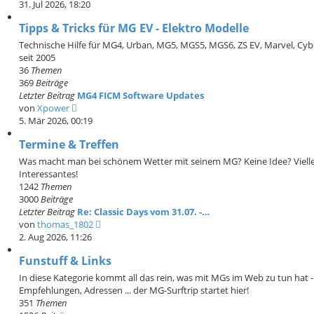
i
e
31. Jul 2026, 18:20
t
u
r
Tipps & Tricks für MG EV - Elektro Modelle
e
a
s
Technische Hilfe für MG4, Urban, MG5, MGS5, MGS6, ZS EV, Marvel, Cy
g
t
seit 2005
e
36
Themen
r
369
Beiträge
B
Letzter Beitrag
MG4 FICM Software Updates
e
N
von
Xpower
i
e
5. Mär 2026, 00:19
t
u
r
Termine & Treffen
e
a
s
Was macht man bei schönem Wetter mit seinem MG? Keine Idee? Vielleic
g
t
Interessantes!
e
1242
Themen
r
3000
Beiträge
B
Letzter Beitrag
Re: Classic Days vom 31.07. -…
e
N
von
thomas_1802
i
e
2. Aug 2026, 11:26
t
u
r
Funstuff & Links
e
a
s
In diese Kategorie kommt all das rein, was mit MGs im Web zu tun hat -
g
t
Empfehlungen, Adressen ... der MG-Surftrip startet hier!
e
351
Themen
r