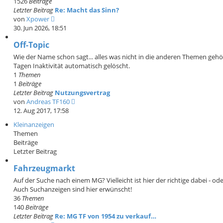
1526
Beiträge
B
Letzter Beitrag
Re: Macht das Sinn?
e
N
von
Xpower
i
e
30. Jun 2026, 18:51
t
u
r
Off-Topic
e
a
s
Wie der Name schon sagt... alles was nicht in die anderen Themen geh
g
t
Tagen Inaktivität automatisch gelöscht.
e
1
Themen
r
1
Beiträge
B
Letzter Beitrag
Nutzungsvertrag
e
N
von
Andreas TF160
i
e
12. Aug 2017, 17:58
t
u
Kleinanzeigen
r
e
Themen
a
s
Beiträge
g
t
Letzter Beitrag
e
r
Fahrzeugmarkt
B
Auf der Suche nach einem MG? Vielleicht ist hier der richtige dabei - ode
e
Auch Suchanzeigen sind hier erwünscht!
i
36
Themen
t
140
Beiträge
r
Letzter Beitrag
Re: MG TF von 1954 zu verkauf…
a