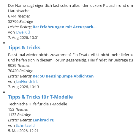
Der Name sagt eigentlich fast schon alles - der lockere Plausch rund u
Hauptsache.
6744
Themen
52796
Beiträge
Letzter Beitrag
Re: Erfahrungen mit Accuspark…
N
von
Uwe K
e
7. Aug 2026, 10:01
u
Tipps & Tricks
e
s
Passt mal wieder nichts zusammen? Ein Ersatzteil ist nicht mehr lieferba
t
und helfen sich in diesem Forum gegenseitig. Hier findet ihr Beiträge
e
9039
Themen
r
70420
Beiträge
B
Letzter Beitrag
Re: SU Benzinpumpe Abdichten
e
N
von
JanHendrik
i
e
7. Aug 2026, 10:13
t
u
r
Tipps & Tricks für T-Modelle
e
a
s
Technische Hilfe für die T-Modelle
g
t
153
Themen
e
1133
Beiträge
r
Letzter Beitrag
Lenkrad YB
B
N
von
Schnitzel
e
e
5. Mai 2026, 12:21