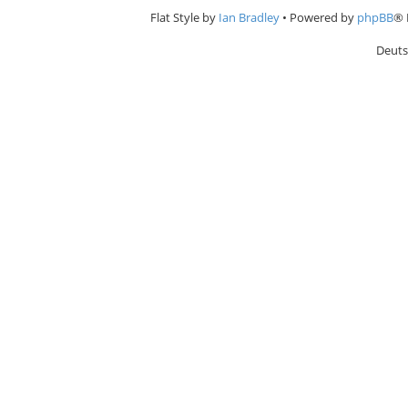
Flat Style by
Ian Bradley
• Powered by
phpBB
® 
Deuts