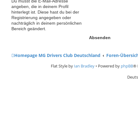
Du musst die E-Mail-Adresse
angeben, die in deinem Profil
hinterlegt ist. Diese hast du bei der
Registrierung angegeben oder
nachträglich in deinem persönlichen
Bereich geändert.
Homepage MG Drivers Club Deutschland
Foren-Übersic
Flat Style by
Ian Bradley
• Powered by
phpBB
® 
Deuts