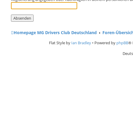
Homepage MG Drivers Club Deutschland
Foren-Übersic
Flat Style by
Ian Bradley
• Powered by
phpBB
® 
Deuts