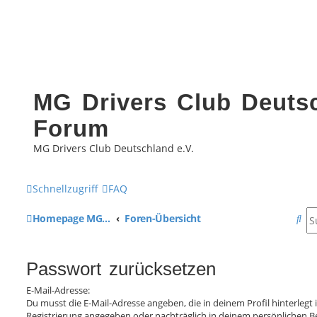
MG Drivers Club Deutsc
Forum
MG Drivers Club Deutschland e.V.
Schnellzugriff
FAQ
S
Homepage MG Drivers Club Deutschland
Foren-Übersicht
u
c
Passwort zurücksetzen
h
E-Mail-Adresse:
Du musst die E-Mail-Adresse angeben, die in deinem Profil hinterlegt i
e
Registrierung angegeben oder nachträglich in deinem persönlichen B