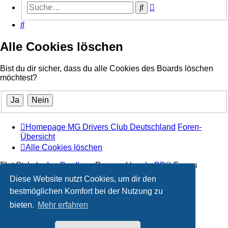
Erweiterte
Suche
Suche
Suche
Alle Cookies löschen
Bist du dir sicher, dass du alle Cookies des Boards löschen
möchtest?
Homepage MG Drivers Club Deutschland
Foren-
Übersicht
Alle Cookies löschen
Flat Style by
Ian Bradley
• Powered by
phpBB
® Forum
Software © phpBB Limited
Diese Website nutzt Cookies, um dir den
bestmöglichen Komfort bei der Nutzung zu
Deutsche Übersetzung durch
phpBB.de
bieten.
Mehr erfahren