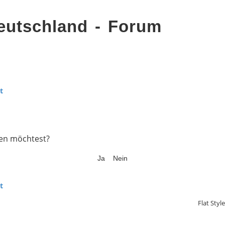
eutschland - Forum
t
chen möchtest?
t
Flat Styl