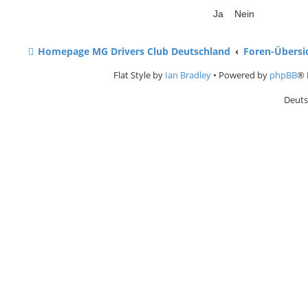
Homepage MG Drivers Club Deutschland
Foren-Übersi
Flat Style by
Ian Bradley
• Powered by
phpBB
® 
Deuts