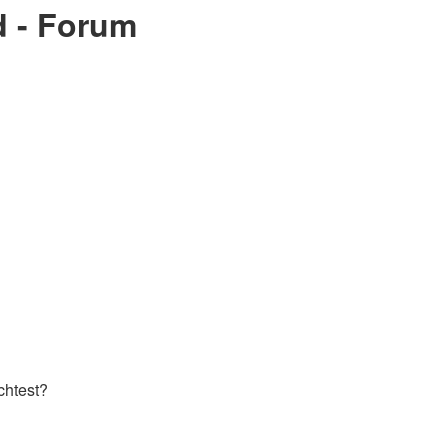
d - Forum
chtest?