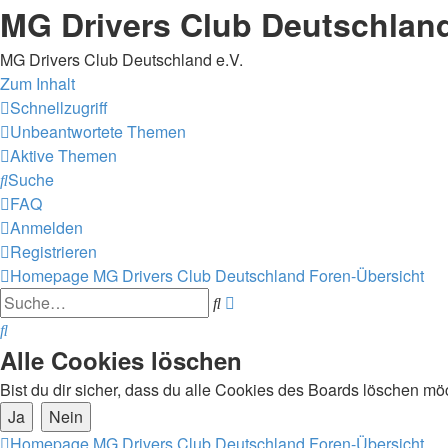
MG Drivers Club Deutschlan
MG Drivers Club Deutschland e.V.
Zum Inhalt
Schnellzugriff
Unbeantwortete Themen
Aktive Themen
Suche
FAQ
Anmelden
Registrieren
Homepage MG Drivers Club Deutschland
Foren-Übersicht
Erweiterte
Suche
Suche
Suche
Alle Cookies löschen
Bist du dir sicher, dass du alle Cookies des Boards löschen mö
Homepage MG Drivers Club Deutschland
Foren-Übersicht