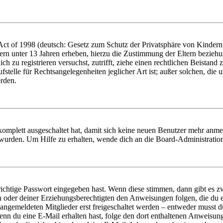
t of 1998 (deutsch: Gesetz zum Schutz der Privatsphäre von Kindern i
ern unter 13 Jahren erheben, hierzu die Zustimmung der Eltern bezieh
dich zu registrieren versuchst, zutrifft, ziehe einen rechtlichen Beista
stelle für Rechtsangelegenheiten jeglicher Art ist; außer solchen, die
erden.
 komplett ausgeschaltet hat, damit sich keine neuen Benutzer mehr anm
 wurden. Um Hilfe zu erhalten, wende dich an die Board-Administratio
richtige Passwort eingegeben hast. Wenn diese stimmen, dann gibt es
ern oder deiner Erziehungsberechtigten den Anweisungen folgen, die du e
 angemeldeten Mitglieder erst freigeschaltet werden – entweder musst du
. Wenn du eine E-Mail erhalten hast, folge den dort enthaltenen Anweis