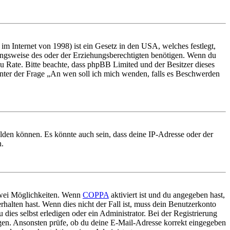
m Internet von 1998) ist ein Gesetz in den USA, welches festlegt,
ungsweise des oder der Erziehungsberechtigten benötigen. Wenn du
nd zu Rate. Bitte beachte, dass phpBB Limited und der Besitzer dieses
 unter der Frage „An wen soll ich mich wenden, falls es Beschwerden
elden können. Es könnte auch sein, dass deine IP-Adresse oder der
n.
 zwei Möglichkeiten. Wenn
COPPA
aktiviert ist und du angegeben hast,
rhalten hast. Wenn dies nicht der Fall ist, muss dein Benutzerkonto
 dies selbst erledigen oder ein Administrator. Bei der Registrierung
ungen. Ansonsten prüfe, ob du deine E-Mail-Adresse korrekt eingegeben