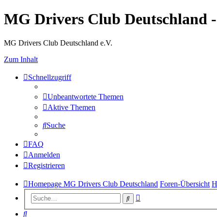
MG Drivers Club Deutschland 
MG Drivers Club Deutschland e.V.
Zum Inhalt
Schnellzugriff
Unbeantwortete Themen
Aktive Themen
Suche
FAQ
Anmelden
Registrieren
Homepage MG Drivers Club Deutschland
Foren-Übersicht
H
Erweiterte
Suche
Suche
Suche