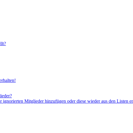
lt?
rhalten!
lieder?
er ignorierten Mitglieder hinzufügen oder diese wieder aus den Listen e