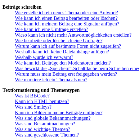
Beiträge schreiben
Wie erstelle ich ein neues Thema oder eine Antwort?
Wie kann ich einen Beitrag bearbeiten oder löschen?
Wie kann ich meinem Beitrag eine Signatur anfügen?
Wie kann ich eine Umfrage erstellen?
Wieso kann ich nicht mehr Antwortmöglichkeiten erstellen?
Wie bearbeite oder lösche ich eine Umfrage?
Warum kann ich auf bestimmte Foren nicht zugreifen?
Weshalb kann ich keine Dateianhänge anfügen?
Weshalb wurde ich verwarnt?
Wie kann ich Beiträge den Moderatoren melden?
Was bewirkt die „Speichern“-Schaltfläche beim Schreiben eine
Warum muss mein Beitrag erst freigegeben werden?
Wie markiere ich ein Thema als neu?
Textformatierung und Thementypen
Was ist BBCode?
Kann ich HTML benutzen?
Was sind Smileys?
Kann ich Bilder in meine Beiträge einfügen?
Was sind globale Bekanntmachungen?
Was sind Bekanntmachungen?
Was sind wichtige Themen?
Was sind geschlossene Themen?