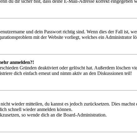
nn du dir sicher bist, dass deine E-Mail-Adresse korrekt eingegeben w
Benutzername und dein Passwort richtig sind. Wenn dies der Fall ist, w
igurationsproblem mit der Website vorliegt, welches ein Administrator l
t mehr anmelden?!
rschieden Gründen deaktiviert oder gelöscht hat. Außerdem löschen vie
triere dich einfach erneut und nimm aktiv an den Diskussionen teil!
 nicht wieder mitteilen, du kannst es jedoch zurücksetzen. Dies machs
 dich schnell wieder anmelden können.
ückzusetzen, so wende dich an die Board-Administration.