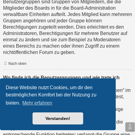
Benutzergruppen sind Gruppen von Mitgliedern, die die
Mitglieder des Boards in für die Board-Administration
verwaltbare Einheiten aufteilt. Jedes Mitglied kann mehreren
Gruppen angehören und jeder Gruppe können
Berechtigungen zugeteilt werden. Dies erleichtert es den
Administratoren, Berechtigungen für mehrere Benutzer auf
einmal zu ändern und sie zum Beispiel zu Moderatoren
eines Bereichs zu machen oder ihnen Zugriff zu einem
nichtöffentlichen Forum zu geben.
Nach oben
Wo finde ich die Benutzergruppen und wie trete ich
ihnen bei?
Diese Website nutzt Cookies, um dir den
Du findest die Benutzergruppen unter „Benutzergruppen“ im
bestmöglichen Komfort bei der Nutzung zu
persönlichen Bereich. Wenn du einer beitreten möchtest,
bieten.
Mehr erfahren
kannst du dies mit der entsprechenden Schaltfläche
machen. Nicht alle Gruppen sind allgemein offen. Einige
erfordern erst eine Freischaltung, andere können
Verstanden!
geschlossen sein und weitere sogar versteckt. Wenn die
⇩
Gruppe offen ist, kannst du ihr einfach durch die
entsprechende Funktion beitreten; verlangt die Gruppe eine