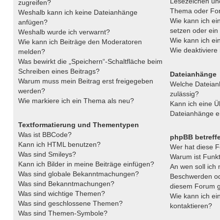
Lesezeichen un
zugreifen?
Thema oder Fo
Weshalb kann ich keine Dateianhänge
Wie kann ich ei
anfügen?
setzen oder ei
Weshalb wurde ich verwarnt?
Wie kann ich e
Wie kann ich Beiträge den Moderatoren
Wie deaktivier
melden?
Was bewirkt die „Speichern“-Schaltfläche beim
Schreiben eines Beitrags?
Dateianhänge
Warum muss mein Beitrag erst freigegeben
Welche Dateian
werden?
zulässig?
Wie markiere ich ein Thema als neu?
Kann ich eine Üb
Dateianhänge e
Textformatierung und Thementypen
Was ist BBCode?
phpBB betreff
Kann ich HTML benutzen?
Wer hat diese F
Was sind Smileys?
Warum ist Funkt
Kann ich Bilder in meine Beiträge einfügen?
An wen soll ich 
Was sind globale Bekanntmachungen?
Beschwerden ode
Was sind Bekanntmachungen?
diesem Forum g
Was sind wichtige Themen?
Wie kann ich ei
Was sind geschlossene Themen?
kontaktieren?
Was sind Themen-Symbole?