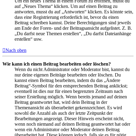
Um ein neues Thema in einem Forum zu eröffnen, musst du
auf „Neues Thema“ klicken. Um auf einen Beitrag zu
antworten, musst du auf „Antworten“ klicken. Es könnte sein,
dass eine Registrierung erforderlich ist, bevor du einen
Beitrag schreiben kannst. Deine Berechtigungen sind jeweils
am Ende der Foren- und der Beitragsansicht aufgelistet. Z. B.
„Du darfst neue Themen erstellen“, „Du darfst Dateianhänge
erstellen“ usw.
Nach oben
Wie kann ich einen Beitrag bearbeiten oder löschen?
Wenn du nicht Administrator oder Moderator bist, kannst du
nur deine eigenen Beiträge bearbeiten oder löschen. Du
kannst einen Beitrag bearbeiten, indem du das „Ändere
Beitrag“-Symbol für den entsprechenden Beitrag anklickst;
eventuell ist dies nur für einen begrenzten Zeitraum nach
seiner Erstellung möglich. Wenn bereits jemand auf deinen
Beitrag geantwortet hat, wird dein Beitrag in der
Themenansicht als überarbeitet gekennzeichnet. Es wird
sowohl die Anzahl als auch der letzte Zeitpunkt der
Bearbeitungen angezeigt. Dieser Hinweis erscheint nicht,
wenn noch niemand auf deinen Beitrag geantwortet hat oder
wenn ein Administrator oder Moderator deinen Beitrag
überarbeitet hat. Diese können jedoch, falls sie es für nötig