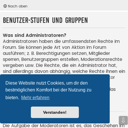
Nach oben
Benutzer-Stufen und Gruppen
Was sind Administratoren?
Administratoren haben die umfassendsten Rechte im
Forum. Sie können jede Art von Aktion im Forum
ausführen; z. B. Berechtigungen setzen, Mitglieder
sperren, Benutzergruppen erstellen, Moderationsrechte
vergeben usw. Die Rechte, die ein Administrator hat,
sind allerdings davon abhängig, welche Rechte ihnen ein
Gründer des Forums oder ein anderer Administrator
erteilt hat. Administratoren können auch volle
Diese Website nutzt Cookies, um dir den
Moderationsberechtigungen haben, wenn ihnen das
bestmöglichen Komfort bei der Nutzung zu
entsprechende Recht erteilt wurde.
bieten.
Mehr erfahren
Nach oben
Verstanden!
⇩
Was sind Moderatoren?
Die Aufgabe der Moderatoren ist es, das Geschehen im