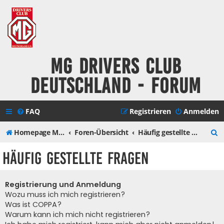
MG Drivers Club
Deutschland - Forum
FAQ
Registrieren
Anmelden
S
Homepage MG Drivers Club Deutschland
Foren-Übersicht
Häufig gestellte Fragen
u
Häufig gestellte Fragen
c
h
Registrierung und Anmeldung
e
Wozu muss ich mich registrieren?
Was ist COPPA?
Warum kann ich mich nicht registrieren?