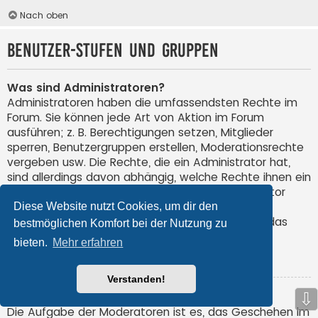
Nach oben
Benutzer-Stufen und Gruppen
Was sind Administratoren?
Administratoren haben die umfassendsten Rechte im
Forum. Sie können jede Art von Aktion im Forum
ausführen; z. B. Berechtigungen setzen, Mitglieder
sperren, Benutzergruppen erstellen, Moderationsrechte
vergeben usw. Die Rechte, die ein Administrator hat,
sind allerdings davon abhängig, welche Rechte ihnen ein
Gründer des Forums oder ein anderer Administrator
erteilt hat. Administratoren können auch volle
Diese Website nutzt Cookies, um dir den
Moderationsberechtigungen haben, wenn ihnen das
bestmöglichen Komfort bei der Nutzung zu
entsprechende Recht erteilt wurde.
bieten.
Mehr erfahren
Nach oben
Verstanden!
⇩
Was sind Moderatoren?
Die Aufgabe der Moderatoren ist es, das Geschehen im