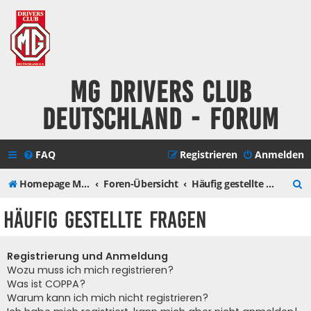
MG Drivers Club
Deutschland - Forum
FAQ
Registrieren
Anmelden
S
Homepage MG Drivers Club Deutschland
Foren-Übersicht
Häufig gestellte Fragen
u
Häufig gestellte Fragen
c
h
Registrierung und Anmeldung
e
Wozu muss ich mich registrieren?
Was ist COPPA?
Warum kann ich mich nicht registrieren?