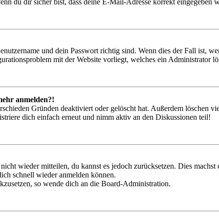
nn du dir sicher bist, dass deine E-Mail-Adresse korrekt eingegeben w
Benutzername und dein Passwort richtig sind. Wenn dies der Fall ist, w
igurationsproblem mit der Website vorliegt, welches ein Administrator l
t mehr anmelden?!
rschieden Gründen deaktiviert oder gelöscht hat. Außerdem löschen vie
triere dich einfach erneut und nimm aktiv an den Diskussionen teil!
 nicht wieder mitteilen, du kannst es jedoch zurücksetzen. Dies machs
 dich schnell wieder anmelden können.
ückzusetzen, so wende dich an die Board-Administration.