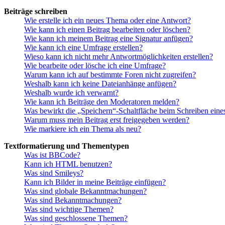
Beiträge schreiben
Wie erstelle ich ein neues Thema oder eine Antwort?
Wie kann ich einen Beitrag bearbeiten oder löschen?
Wie kann ich meinem Beitrag eine Signatur anfügen?
Wie kann ich eine Umfrage erstellen?
Wieso kann ich nicht mehr Antwortmöglichkeiten erstellen?
Wie bearbeite oder lösche ich eine Umfrage?
Warum kann ich auf bestimmte Foren nicht zugreifen?
Weshalb kann ich keine Dateianhänge anfügen?
Weshalb wurde ich verwarnt?
Wie kann ich Beiträge den Moderatoren melden?
Was bewirkt die „Speichern“-Schaltfläche beim Schreiben eine
Warum muss mein Beitrag erst freigegeben werden?
Wie markiere ich ein Thema als neu?
Textformatierung und Thementypen
Was ist BBCode?
Kann ich HTML benutzen?
Was sind Smileys?
Kann ich Bilder in meine Beiträge einfügen?
Was sind globale Bekanntmachungen?
Was sind Bekanntmachungen?
Was sind wichtige Themen?
Was sind geschlossene Themen?