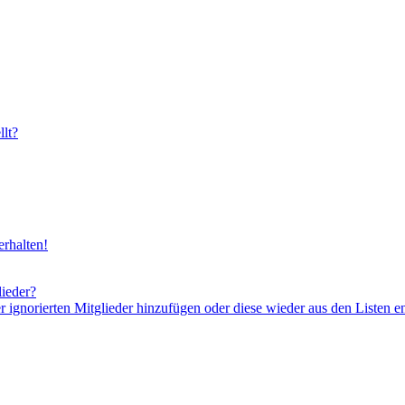
lt?
rhalten!
lieder?
er ignorierten Mitglieder hinzufügen oder diese wieder aus den Listen e