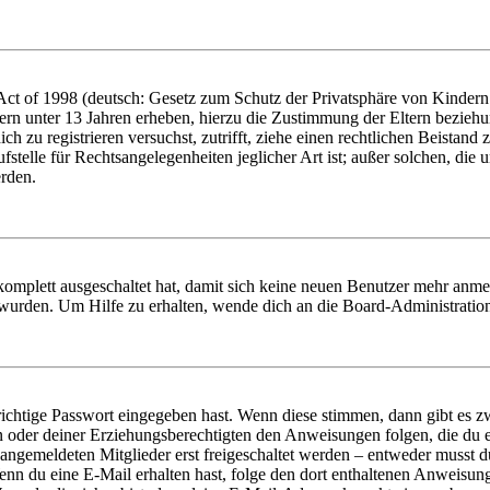
t of 1998 (deutsch: Gesetz zum Schutz der Privatsphäre von Kindern i
ern unter 13 Jahren erheben, hierzu die Zustimmung der Eltern bezieh
dich zu registrieren versuchst, zutrifft, ziehe einen rechtlichen Beista
stelle für Rechtsangelegenheiten jeglicher Art ist; außer solchen, die
erden.
 komplett ausgeschaltet hat, damit sich keine neuen Benutzer mehr anm
 wurden. Um Hilfe zu erhalten, wende dich an die Board-Administratio
richtige Passwort eingegeben hast. Wenn diese stimmen, dann gibt es
ern oder deiner Erziehungsberechtigten den Anweisungen folgen, die du e
 angemeldeten Mitglieder erst freigeschaltet werden – entweder musst du
. Wenn du eine E-Mail erhalten hast, folge den dort enthaltenen Anweis