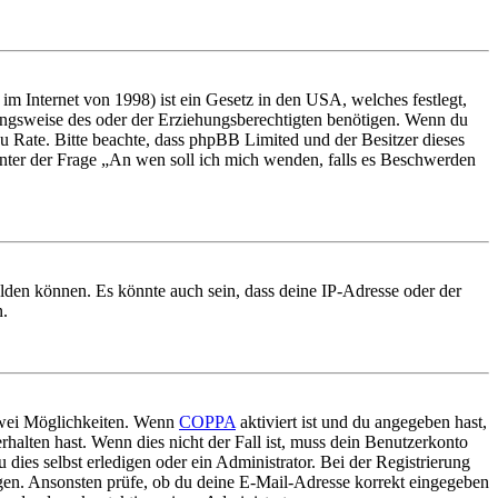
m Internet von 1998) ist ein Gesetz in den USA, welches festlegt,
ungsweise des oder der Erziehungsberechtigten benötigen. Wenn du
nd zu Rate. Bitte beachte, dass phpBB Limited und der Besitzer dieses
 unter der Frage „An wen soll ich mich wenden, falls es Beschwerden
elden können. Es könnte auch sein, dass deine IP-Adresse oder der
n.
 zwei Möglichkeiten. Wenn
COPPA
aktiviert ist und du angegeben hast,
rhalten hast. Wenn dies nicht der Fall ist, muss dein Benutzerkonto
 dies selbst erledigen oder ein Administrator. Bei der Registrierung
ungen. Ansonsten prüfe, ob du deine E-Mail-Adresse korrekt eingegeben