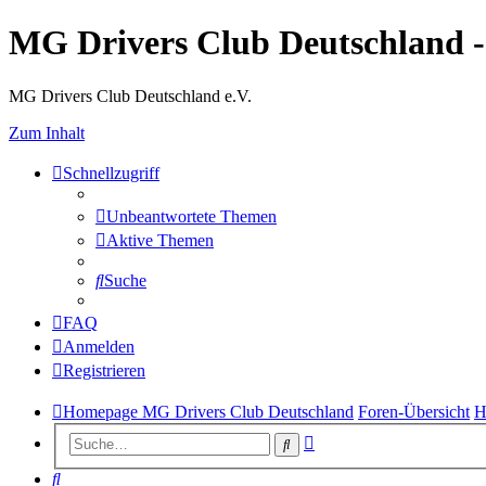
MG Drivers Club Deutschland 
MG Drivers Club Deutschland e.V.
Zum Inhalt
Schnellzugriff
Unbeantwortete Themen
Aktive Themen
Suche
FAQ
Anmelden
Registrieren
Homepage MG Drivers Club Deutschland
Foren-Übersicht
H
Erweiterte
Suche
Suche
Suche