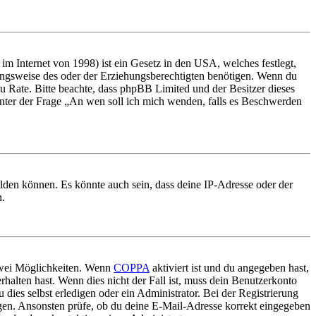
m Internet von 1998) ist ein Gesetz in den USA, welches festlegt,
ungsweise des oder der Erziehungsberechtigten benötigen. Wenn du
nd zu Rate. Bitte beachte, dass phpBB Limited und der Besitzer dieses
 unter der Frage „An wen soll ich mich wenden, falls es Beschwerden
elden können. Es könnte auch sein, dass deine IP-Adresse oder der
n.
 zwei Möglichkeiten. Wenn
COPPA
aktiviert ist und du angegeben hast,
rhalten hast. Wenn dies nicht der Fall ist, muss dein Benutzerkonto
 dies selbst erledigen oder ein Administrator. Bei der Registrierung
ungen. Ansonsten prüfe, ob du deine E-Mail-Adresse korrekt eingegeben