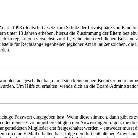
t of 1998 (deutsch: Gesetz zum Schutz der Privatsphäre von Kindern i
ern unter 13 Jahren erheben, hierzu die Zustimmung der Eltern bezieh
dich zu registrieren versuchst, zutrifft, ziehe einen rechtlichen Beista
stelle für Rechtsangelegenheiten jeglicher Art ist; außer solchen, die
erden.
 komplett ausgeschaltet hat, damit sich keine neuen Benutzer mehr anm
 wurden. Um Hilfe zu erhalten, wende dich an die Board-Administratio
richtige Passwort eingegeben hast. Wenn diese stimmen, dann gibt es
ern oder deiner Erziehungsberechtigten den Anweisungen folgen, die du e
 angemeldeten Mitglieder erst freigeschaltet werden – entweder musst du
. Wenn du eine E-Mail erhalten hast, folge den dort enthaltenen Anweis