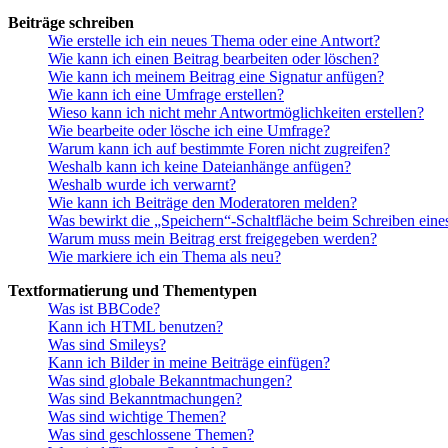
Beiträge schreiben
Wie erstelle ich ein neues Thema oder eine Antwort?
Wie kann ich einen Beitrag bearbeiten oder löschen?
Wie kann ich meinem Beitrag eine Signatur anfügen?
Wie kann ich eine Umfrage erstellen?
Wieso kann ich nicht mehr Antwortmöglichkeiten erstellen?
Wie bearbeite oder lösche ich eine Umfrage?
Warum kann ich auf bestimmte Foren nicht zugreifen?
Weshalb kann ich keine Dateianhänge anfügen?
Weshalb wurde ich verwarnt?
Wie kann ich Beiträge den Moderatoren melden?
Was bewirkt die „Speichern“-Schaltfläche beim Schreiben eine
Warum muss mein Beitrag erst freigegeben werden?
Wie markiere ich ein Thema als neu?
Textformatierung und Thementypen
Was ist BBCode?
Kann ich HTML benutzen?
Was sind Smileys?
Kann ich Bilder in meine Beiträge einfügen?
Was sind globale Bekanntmachungen?
Was sind Bekanntmachungen?
Was sind wichtige Themen?
Was sind geschlossene Themen?