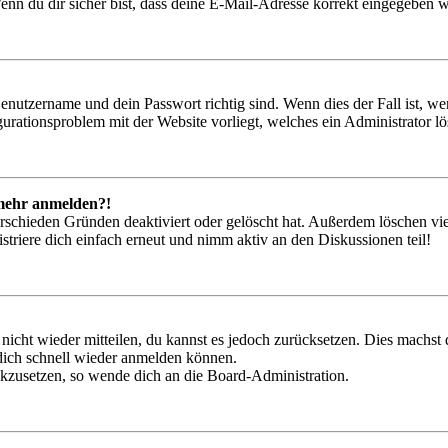
nn du dir sicher bist, dass deine E-Mail-Adresse korrekt eingegeben w
Benutzername und dein Passwort richtig sind. Wenn dies der Fall ist, w
igurationsproblem mit der Website vorliegt, welches ein Administrator l
t mehr anmelden?!
rschieden Gründen deaktiviert oder gelöscht hat. Außerdem löschen vie
triere dich einfach erneut und nimm aktiv an den Diskussionen teil!
 nicht wieder mitteilen, du kannst es jedoch zurücksetzen. Dies machs
 dich schnell wieder anmelden können.
ückzusetzen, so wende dich an die Board-Administration.