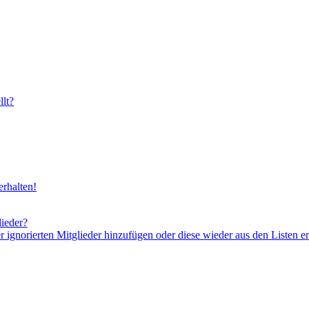
lt?
rhalten!
lieder?
er ignorierten Mitglieder hinzufügen oder diese wieder aus den Listen e