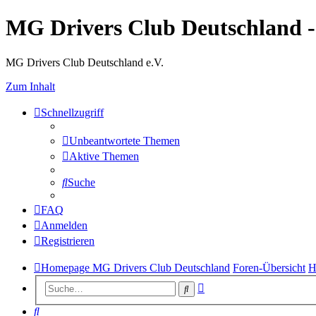
MG Drivers Club Deutschland 
MG Drivers Club Deutschland e.V.
Zum Inhalt
Schnellzugriff
Unbeantwortete Themen
Aktive Themen
Suche
FAQ
Anmelden
Registrieren
Homepage MG Drivers Club Deutschland
Foren-Übersicht
H
Erweiterte
Suche
Suche
Suche