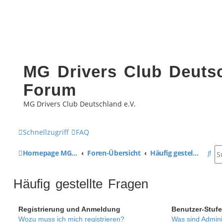
MG Drivers Club Deutsc
Forum
MG Drivers Club Deutschland e.V.
Schnellzugriff
FAQ
S
Homepage MG Drivers Club Deutschland
Foren-Übersicht
Häufig gestellte Fragen
u
Häufig gestellte Fragen
c
h
Registrierung und Anmeldung
Benutzer-Stuf
e
Wozu muss ich mich registrieren?
Was sind Admini