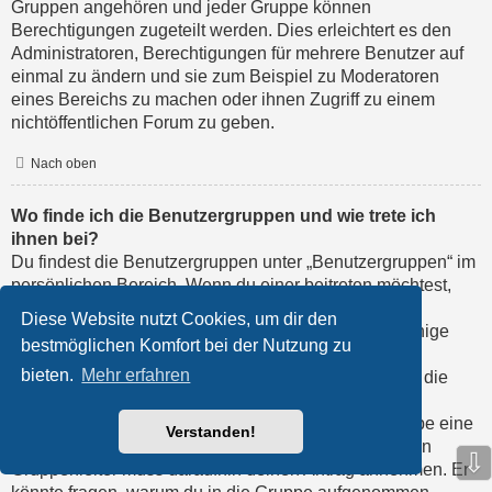
Gruppen angehören und jeder Gruppe können
Berechtigungen zugeteilt werden. Dies erleichtert es den
Administratoren, Berechtigungen für mehrere Benutzer auf
einmal zu ändern und sie zum Beispiel zu Moderatoren
eines Bereichs zu machen oder ihnen Zugriff zu einem
nichtöffentlichen Forum zu geben.
Nach oben
Wo finde ich die Benutzergruppen und wie trete ich
ihnen bei?
Du findest die Benutzergruppen unter „Benutzergruppen“ im
persönlichen Bereich. Wenn du einer beitreten möchtest,
kannst du dies mit der entsprechenden Schaltfläche
Diese Website nutzt Cookies, um dir den
machen. Nicht alle Gruppen sind allgemein offen. Einige
bestmöglichen Komfort bei der Nutzung zu
erfordern erst eine Freischaltung, andere können
bieten.
Mehr erfahren
geschlossen sein und weitere sogar versteckt. Wenn die
Gruppe offen ist, kannst du ihr einfach durch die
entsprechende Funktion beitreten; verlangt die Gruppe eine
Verstanden!
Freischaltung, so kannst du dich für sie bewerben. Ein
⇩
Gruppenleiter muss daraufhin deinen Antrag annehmen. Er