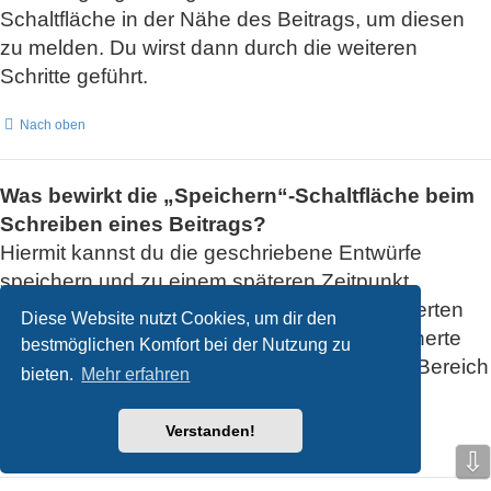
Schaltfläche in der Nähe des Beitrags, um diesen
zu melden. Du wirst dann durch die weiteren
Schritte geführt.
Nach oben
Was bewirkt die „Speichern“-Schaltfläche beim
Schreiben eines Beitrags?
Hiermit kannst du die geschriebene Entwürfe
speichern und zu einem späteren Zeitpunkt
vervollständigen und absenden. Den gesicherten
Diese Website nutzt Cookies, um dir den
Beitrag kannst du mit der Funktion „Gespeicherte
bestmöglichen Komfort bei der Nutzung zu
Entwürfe verwalten“ in deinem persönlichen Bereich
bieten.
Mehr erfahren
erneut laden.
Verstanden!
Nach oben
⇩