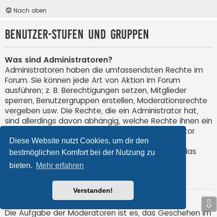
Nach oben
Benutzer-Stufen und Gruppen
Was sind Administratoren?
Administratoren haben die umfassendsten Rechte im
Forum. Sie können jede Art von Aktion im Forum
ausführen; z. B. Berechtigungen setzen, Mitglieder
sperren, Benutzergruppen erstellen, Moderationsrechte
vergeben usw. Die Rechte, die ein Administrator hat,
sind allerdings davon abhängig, welche Rechte ihnen ein
Gründer des Forums oder ein anderer Administrator
erteilt hat. Administratoren können auch volle
Diese Website nutzt Cookies, um dir den
Moderationsberechtigungen haben, wenn ihnen das
bestmöglichen Komfort bei der Nutzung zu
entsprechende Recht erteilt wurde.
bieten.
Mehr erfahren
Nach oben
Verstanden!
⇩
Was sind Moderatoren?
Die Aufgabe der Moderatoren ist es, das Geschehen im