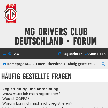
MG Drivers Club
Deutschland - Forum
FAQ
Registrieren
Anmelden
S
Homepage MG Drivers Club Deutschland
Foren-Übersicht
Häufig gestellte Fragen
u
Häufig gestellte Fragen
c
h
Registrierung und Anmeldung
e
Wozu muss ich mich registrieren?
Was ist COPPA?
Warum kann ich mich nicht registrieren?