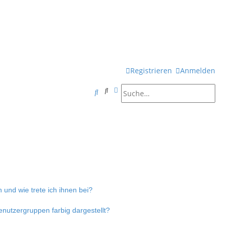
Registrieren
Anmelden
Suche
Erweiterte Suche
S
u
c
h
e
 und wie trete ich ihnen bei?
utzergruppen farbig dargestellt?