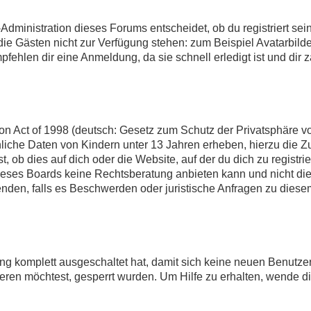
Administration dieses Forums entscheidet, ob du registriert sein
n, die Gästen nicht zur Verfügung stehen: zum Beispiel Avatarbil
pfehlen dir eine Anmeldung, da sie schnell erledigt ist und dir za
n Act of 1998 (deutsch: Gesetz zum Schutz der Privatsphäre von
nliche Daten von Kindern unter 13 Jahren erheben, hierzu die 
 ob dies auf dich oder die Website, auf der du dich zu registrier
eses Boards keine Rechtsberatung anbieten kann und nicht die A
enden, falls es Beschwerden oder juristische Anfragen zu dies
rung komplett ausgeschaltet hat, damit sich keine neuen Benut
eren möchtest, gesperrt wurden. Um Hilfe zu erhalten, wende di