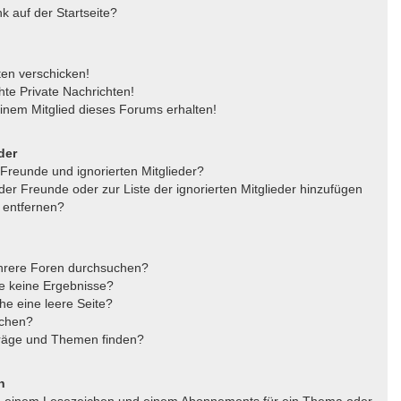
 auf der Startseite?
ten verschicken!
te Private Nachrichten!
inem Mitglied dieses Forums erhalten!
der
 Freunde und ignorierten Mitglieder?
 der Freunde oder zur Liste der ignorierten Mitglieder hinzufügen
 entfernen?
hrere Foren durchsuchen?
he keine Ergebnisse?
e eine leere Seite?
uchen?
träge und Themen finden?
n
en einem Lesezeichen und einem Abonnements für ein Thema oder