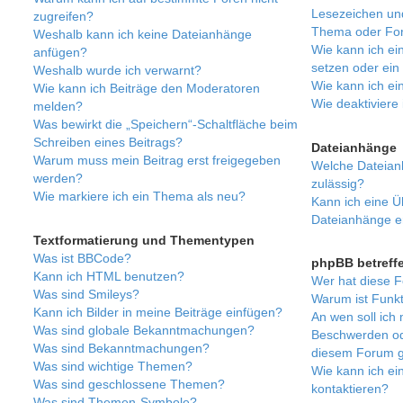
Lesezeichen un
zugreifen?
Thema oder Fo
Weshalb kann ich keine Dateianhänge
Wie kann ich ei
anfügen?
setzen oder ei
Weshalb wurde ich verwarnt?
Wie kann ich e
Wie kann ich Beiträge den Moderatoren
Wie deaktivier
melden?
Was bewirkt die „Speichern“-Schaltfläche beim
Schreiben eines Beitrags?
Dateianhänge
Warum muss mein Beitrag erst freigegeben
Welche Dateian
werden?
zulässig?
Wie markiere ich ein Thema als neu?
Kann ich eine Üb
Dateianhänge e
Textformatierung und Thementypen
Was ist BBCode?
phpBB betreff
Kann ich HTML benutzen?
Wer hat diese F
Was sind Smileys?
Warum ist Funkt
Kann ich Bilder in meine Beiträge einfügen?
An wen soll ich 
Was sind globale Bekanntmachungen?
Beschwerden ode
Was sind Bekanntmachungen?
diesem Forum g
Was sind wichtige Themen?
Wie kann ich ei
Was sind geschlossene Themen?
kontaktieren?
Was sind Themen-Symbole?