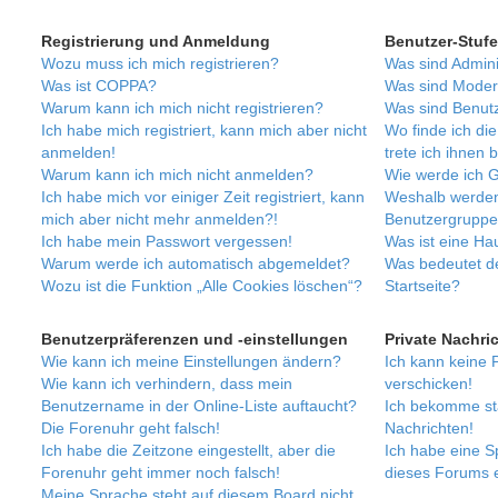
h
Registrierung und Anmeldung
Benutzer-Stuf
e
Wozu muss ich mich registrieren?
Was sind Admini
Was ist COPPA?
Was sind Moder
Warum kann ich mich nicht registrieren?
Was sind Benut
Ich habe mich registriert, kann mich aber nicht
Wo finde ich di
anmelden!
trete ich ihnen 
Warum kann ich mich nicht anmelden?
Wie werde ich G
Ich habe mich vor einiger Zeit registriert, kann
Weshalb werden
mich aber nicht mehr anmelden?!
Benutzergruppen
Ich habe mein Passwort vergessen!
Was ist eine H
Warum werde ich automatisch abgemeldet?
Was bedeutet de
Wozu ist die Funktion „Alle Cookies löschen“?
Startseite?
Benutzerpräferenzen und -einstellungen
Private Nachri
Wie kann ich meine Einstellungen ändern?
Ich kann keine 
Wie kann ich verhindern, dass mein
verschicken!
Benutzername in der Online-Liste auftaucht?
Ich bekomme st
Die Forenuhr geht falsch!
Nachrichten!
Ich habe die Zeitzone eingestellt, aber die
Ich habe eine S
Forenuhr geht immer noch falsch!
dieses Forums e
Meine Sprache steht auf diesem Board nicht