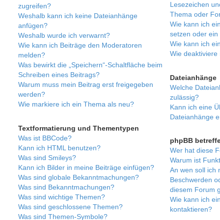
Lesezeichen un
zugreifen?
Thema oder Fo
Weshalb kann ich keine Dateianhänge
Wie kann ich ei
anfügen?
setzen oder ei
Weshalb wurde ich verwarnt?
Wie kann ich e
Wie kann ich Beiträge den Moderatoren
Wie deaktivier
melden?
Was bewirkt die „Speichern“-Schaltfläche beim
Schreiben eines Beitrags?
Dateianhänge
Warum muss mein Beitrag erst freigegeben
Welche Dateian
werden?
zulässig?
Wie markiere ich ein Thema als neu?
Kann ich eine Üb
Dateianhänge e
Textformatierung und Thementypen
Was ist BBCode?
phpBB betreff
Kann ich HTML benutzen?
Wer hat diese F
Was sind Smileys?
Warum ist Funkt
Kann ich Bilder in meine Beiträge einfügen?
An wen soll ich 
Was sind globale Bekanntmachungen?
Beschwerden ode
Was sind Bekanntmachungen?
diesem Forum g
Was sind wichtige Themen?
Wie kann ich ei
Was sind geschlossene Themen?
kontaktieren?
Was sind Themen-Symbole?