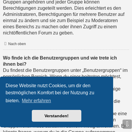
Gruppen angehören und jeder Gruppe können
Berechtigungen zugeteilt werden. Dies erleichtert es den
Administratoren, Berechtigungen für mehrere Benutzer auf
einmal zu ändern und sie zum Beispiel zu Moderatoren
eines Bereichs zu machen oder ihnen Zugriff zu einem
nichtöffentlichen Forum zu geben.
Nach oben
Wo finde ich die Benutzergruppen und wie trete ich
ihnen bei?
Du findest die Benutzergruppen unter „Benutzergruppen“ im
persönlichen Bereich. Wenn du einer beitreten möchtest,
kannst du dies mit der entsprechenden Schaltfläche
Diese Website nutzt Cookies, um dir den
machen. Nicht alle Gruppen sind allgemein offen. Einige
bestmöglichen Komfort bei der Nutzung zu
erfordern erst eine Freischaltung, andere können
bieten.
Mehr erfahren
geschlossen sein und weitere sogar versteckt. Wenn die
Gruppe offen ist, kannst du ihr einfach durch die
entsprechende Funktion beitreten; verlangt die Gruppe eine
Verstanden!
Freischaltung, so kannst du dich für sie bewerben. Ein
⇩
Gruppenleiter muss daraufhin deinen Antrag annehmen. Er