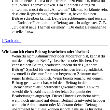
Um ein neues Thema in einem Forum zu eröffnen, musst du
auf „Neues Thema“ klicken. Um auf einen Beitrag zu
antworten, musst du auf „Antworten“ klicken. Es könnte sein,
dass eine Registrierung erforderlich ist, bevor du einen
Beitrag schreiben kannst. Deine Berechtigungen sind jeweils
am Ende der Foren- und der Beitragsansicht aufgelistet. Z. B.
„Du darfst neue Themen erstellen“, „Du darfst Dateianhänge
erstellen“ usw.
Nach oben
Wie kann ich einen Beitrag bearbeiten oder löschen?
Wenn du nicht Administrator oder Moderator bist, kannst du
nur deine eigenen Beiträge bearbeiten oder löschen. Du
kannst einen Beitrag bearbeiten, indem du das „Ändere
Beitrag“-Symbol für den entsprechenden Beitrag anklickst;
eventuell ist dies nur für einen begrenzten Zeitraum nach
seiner Erstellung möglich. Wenn bereits jemand auf deinen
Beitrag geantwortet hat, wird dein Beitrag in der
Themenansicht als überarbeitet gekennzeichnet. Es wird
sowohl die Anzahl als auch der letzte Zeitpunkt der
Bearbeitungen angezeigt. Dieser Hinweis erscheint nicht,
wenn noch niemand auf deinen Beitrag geantwortet hat oder
wenn ein Administrator oder Moderator deinen Beitrag
überarbeitet hat. Diese können jedoch, falls sie es für nötig