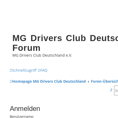
MG Drivers Club Deutsc
Forum
MG Drivers Club Deutschland e.V.
Schnellzugriff
FAQ
Homepage MG Drivers Club Deutschland
Foren-Übersic
S
u
c
Anmelden
h
Benutzername: