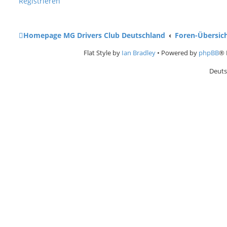
Registrieren
Homepage MG Drivers Club Deutschland
Foren-Übersic
Flat Style by
Ian Bradley
• Powered by
phpBB
® 
Deuts