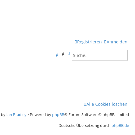
Registrieren
Anmelden
Suche
Erweiterte Suche
S
u
c
h
e
Alle Cookies löschen
e by
Ian Bradley
• Powered by
phpBB
® Forum Software © phpBB Limited
Deutsche Übersetzung durch
phpBB.de