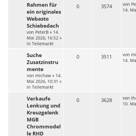
Rahmen für
von
Pe
0
3574
14. Ma
ein originales
Webasto
Schiebedach
von
PeterB
»
14.
Mai 2026, 16:52
»
in
Teilemarkt
Suche
von
m
0
3511
14. Ma
Zusatzinstru
mente
von
michaw
»
14.
Mai 2026, 10:31
»
in
Teilemarkt
Verkaufe
von
th
0
3628
10. Ma
Lenkung und
Kreuzgelenk
MGB
Chrommodel
le RHD