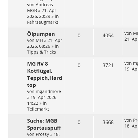
von
Andreas
MGB
»
21. Apr
2026, 20:29
» in
Fahrzeugmarkt
Ölpumpen
von
M
0
4054
21. Ap
von
MH
»
21. Apr
2026, 08:26
» in
Tipps & Tricks
MG RV 8
von
m
0
3721
19. Ap
Kotflügel,
Teppich,Hard
top
von
mgandmore
»
19. Apr 2026,
14:22
» in
Teilemarkt
Suche: MGB
von
Pr
0
3668
18. Ap
Sportauspuff
von
Prossy
»
18.