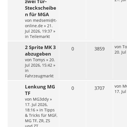
zwei Tür-
Steckscheibe
n für MGA
von
medsemi@t-
online.de
»
21.
Jul 2026, 19:37
»
in
Teilemarkt
2 Sprite MK 3
von
T
0
3859
20. Ju
abzugeben
von
Tomys
»
20.
Jul 2026, 15:42
»
in
Fahrzeugmarkt
Lenkung MG
von
M
0
3707
17. Ju
TF
von
MG3ddy
»
17. Jul 2026,
18:16
» in
Tipps
& Tricks für MGF,
MG TF, ZR, ZS
und ZT