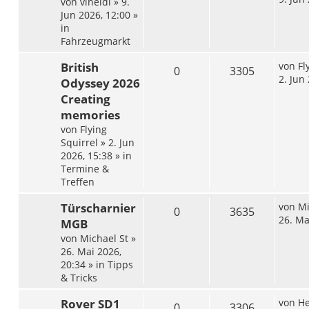
von
vineldi
»
9.
Jun 2026, 12:00
»
in
Fahrzeugmarkt
British
von
Fl
0
3305
2. Jun
Odyssey 2026
Creating
memories
von
Flying
Squirrel
»
2. Jun
2026, 15:38
» in
Termine &
Treffen
Türscharnier
von
Mi
0
3635
26. Ma
MGB
von
Michael St
»
26. Mai 2026,
20:34
» in
Tipps
& Tricks
Rover SD1
von
He
0
3306