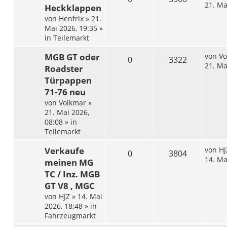
21. Ma
Heckklappen
von
Henfrix
»
21.
Mai 2026, 19:35
»
in
Teilemarkt
MGB GT oder
von
Vo
0
3322
21. Ma
Roadster
Türpappen
71-76 neu
von
Volkmar
»
21. Mai 2026,
08:08
» in
Teilemarkt
Verkaufe
von
HJ
0
3804
14. Ma
meinen MG
TC / Inz. MGB
GT V8 , MGC
von
HJZ
»
14. Mai
2026, 18:48
» in
Fahrzeugmarkt