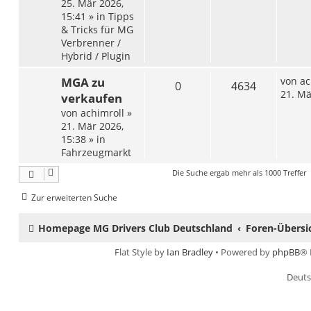
25. Mär 2026,
15:41
» in
Tipps
& Tricks für MG
Verbrenner /
Hybrid / Plugin
MGA zu
von
ac
0
4634
21. Mä
verkaufen
von
achimroll
»
21. Mär 2026,
15:38
» in
Fahrzeugmarkt
Die Suche ergab mehr als 1000 Treffer
Zur erweiterten Suche
Homepage MG Drivers Club Deutschland
Foren-Übersi
Flat Style by
Ian Bradley
• Powered by
phpBB
® 
Deuts