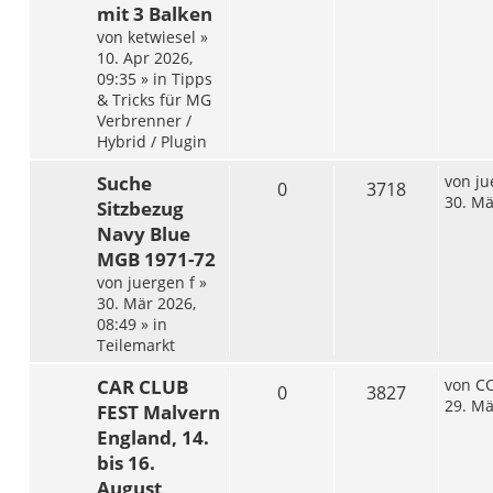
mit 3 Balken
von
ketwiesel
»
10. Apr 2026,
09:35
» in
Tipps
& Tricks für MG
Verbrenner /
Hybrid / Plugin
Suche
von
ju
0
3718
30. Mä
Sitzbezug
Navy Blue
MGB 1971-72
von
juergen f
»
30. Mär 2026,
08:49
» in
Teilemarkt
CAR CLUB
von
CC
0
3827
29. Mä
FEST Malvern
England, 14.
bis 16.
August