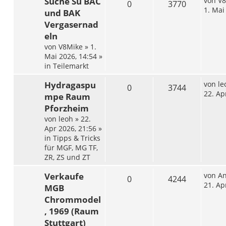
Suche Su BAC
von
V8
0
3770
1. Mai
und BAK
Vergasernad
eln
von
V8Mike
»
1.
Mai 2026, 14:54
»
in
Teilemarkt
Hydragaspu
von
le
0
3744
22. Ap
mpe Raum
Pforzheim
von
leoh
»
22.
Apr 2026, 21:56
»
in
Tipps & Tricks
für MGF, MG TF,
ZR, ZS und ZT
Verkaufe
von
A
0
4244
21. Ap
MGB
Chrommodel
, 1969 (Raum
Stuttgart)