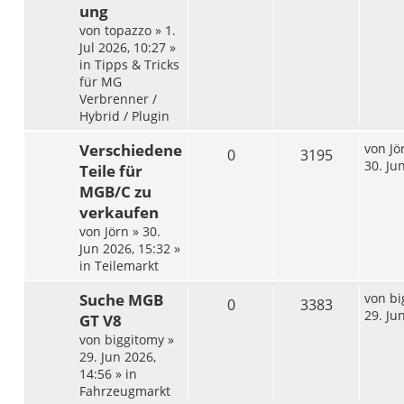
ung
von
topazzo
»
1.
Jul 2026, 10:27
»
in
Tipps & Tricks
für MG
Verbrenner /
Hybrid / Plugin
Verschiedene
von
Jö
0
3195
30. Ju
Teile für
MGB/C zu
verkaufen
von
Jörn
»
30.
Jun 2026, 15:32
»
in
Teilemarkt
Suche MGB
von
bi
0
3383
29. Ju
GT V8
von
biggitomy
»
29. Jun 2026,
14:56
» in
Fahrzeugmarkt