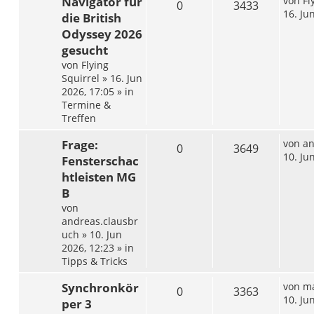
Navigator für
von
Fl
0
3433
16. Ju
die British
Odyssey 2026
gesucht
von
Flying
Squirrel
»
16. Jun
2026, 17:05
» in
Termine &
Treffen
Frage:
von
an
0
3649
10. Ju
Fensterschac
htleisten MG
B
von
andreas.clausbr
uch
»
10. Jun
2026, 12:23
» in
Tipps & Tricks
Synchronkör
von
ma
0
3363
10. Ju
per 3