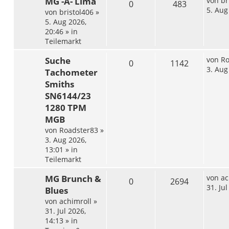
MG -A- Lima
von
br
0
483
5. Aug
von
bristol406
»
5. Aug 2026,
20:46
» in
Teilemarkt
Suche
von
Ro
0
1142
3. Aug
Tachometer
Smiths
SN6144/23
1280 TPM
MGB
von
Roadster83
»
3. Aug 2026,
13:01
» in
Teilemarkt
MG Brunch &
von
ac
0
2694
31. Ju
Blues
von
achimroll
»
31. Jul 2026,
14:13
» in