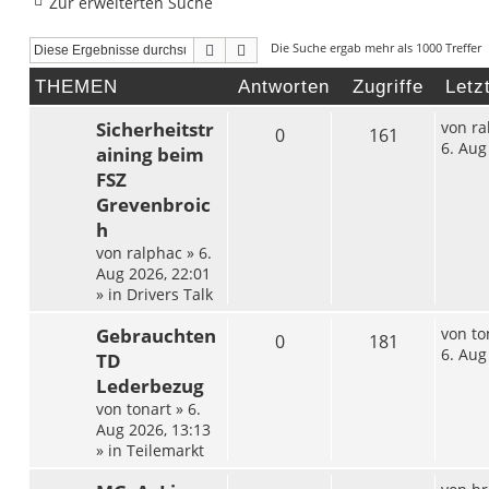
Zur erweiterten Suche
Suche
Erweiterte Suche
Die Suche ergab mehr als 1000 Treffer
THEMEN
Antworten
Zugriffe
Letz
Sicherheitstr
von
ra
0
161
6. Aug
aining beim
FSZ
Grevenbroic
h
von
ralphac
»
6.
Aug 2026, 22:01
» in
Drivers Talk
Gebrauchten
von
to
0
181
6. Aug
TD
Lederbezug
von
tonart
»
6.
Aug 2026, 13:13
» in
Teilemarkt