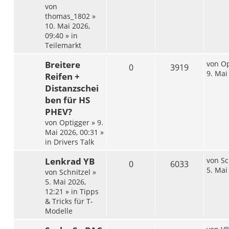
von
thomas_1802
»
10. Mai 2026,
09:40
» in
Teilemarkt
Breitere
von
Op
0
3919
9. Mai
Reifen +
Distanzschei
ben für HS
PHEV?
von
Optigger
»
9.
Mai 2026, 00:31
»
in
Drivers Talk
Lenkrad YB
von
Sc
0
6033
5. Mai
von
Schnitzel
»
5. Mai 2026,
12:21
» in
Tipps
& Tricks für T-
Modelle