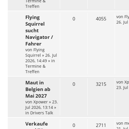
Termine &
Treffen
Flying
von
Fl
0
4055
26. Ju
Squirrel
sucht
Navigator /
Fahrer
von
Flying
Squirrel
»
26. Jul
2026, 14:49
» in
Termine &
Treffen
Maut in
von
X
0
3215
23. Ju
Belgien ab
Mai 2027
von
Xpower
»
23.
Jul 2026, 13:14
»
in
Drivers Talk
Verkaufe
von
me
0
2711
21. Ju