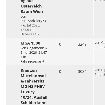
ng aus
Österreich
Raum Wien
von
RustAndGlory73
»
6. Jul 2026,
15:05
» in
Drivers Talk
MGA 1500
von
G
0
3249
5. Jul 
von
Gagamohn
»
5. Jul 2026, 21:47
» in
Fahrzeugmarkt
Knarzen
von
to
0
3084
1. Jul 
Mittelkonsol
e/Fahrersitz
MG HS PHEV
Luxury
10/24, Ausfall
Schilderkenn