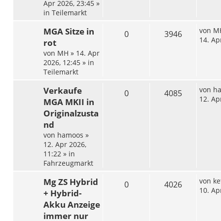
Apr 2026, 23:45
»
in
Teilemarkt
MGA Sitze in
von
M
0
3946
14. Ap
rot
von
MH
»
14. Apr
2026, 12:45
» in
Teilemarkt
Verkaufe
von
h
0
4085
12. Ap
MGA MKII in
Originalzusta
nd
von
hamoos
»
12. Apr 2026,
11:22
» in
Fahrzeugmarkt
Mg ZS Hybrid
von
ke
0
4026
10. Ap
+ Hybrid-
Akku Anzeige
immer nur