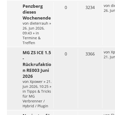
Penzberg
von
di
0
3234
26. Ju
dieses
Wochenende
von
dieterrauh
»
26. Jun 2026,
09:43
» in
Termine &
Treffen
MG ZS ICE 1.5
von
X
0
3366
21. Ju
-
Rückrufaktio
n RE003 Juni
2026
von
Xpower
»
21.
Jun 2026, 10:25
»
in
Tipps & Tricks
für MG
Verbrenner /
Hybrid / Plugin