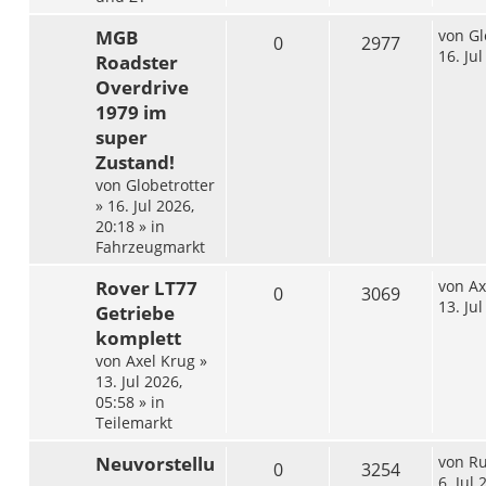
MGB
von
Gl
0
2977
16. Ju
Roadster
Overdrive
1979 im
super
Zustand!
von
Globetrotter
»
16. Jul 2026,
20:18
» in
Fahrzeugmarkt
Rover LT77
von
Ax
0
3069
13. Ju
Getriebe
komplett
von
Axel Krug
»
13. Jul 2026,
05:58
» in
Teilemarkt
Neuvorstellu
von
Ru
0
3254
6. Jul 