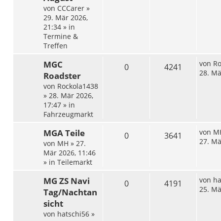
von
CCCarer
»
29. Mär 2026,
21:34
» in
Termine &
Treffen
MGC
von
Ro
0
4241
28. Mä
Roadster
von
Rockola1438
»
28. Mär 2026,
17:47
» in
Fahrzeugmarkt
MGA Teile
von
M
0
3641
27. Mä
von
MH
»
27.
Mär 2026, 11:46
» in
Teilemarkt
MG ZS Navi
von
ha
0
4191
25. Mä
Tag/Nachtan
sicht
von
hatschi56
»