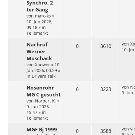
Synchro, 2
ter Gang
von
marc-ks
»
10. Jun 2026,
09:18
» in
Teilemarkt
Nachruf
von
X
0
3610
10. Ju
Werner
Muschack
von
Xpower
»
10.
Jun 2026, 00:29
»
in
Drivers Talk
Hosenrohr
von
No
0
3223
9. Jun
MG C gesucht
von
Norbert K.
»
9. Jun 2026,
15:47
» in
Teilemarkt
MGF Bj 1999
von
vi
0
3588
9. Jun