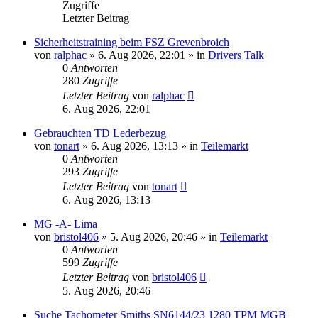
Zugriffe
Letzter Beitrag
Sicherheitstraining beim FSZ Grevenbroich
von
ralphac
»
6. Aug 2026, 22:01
» in
Drivers Talk
0
Antworten
280
Zugriffe
Letzter Beitrag
von
ralphac
6. Aug 2026, 22:01
Gebrauchten TD Lederbezug
von
tonart
»
6. Aug 2026, 13:13
» in
Teilemarkt
0
Antworten
293
Zugriffe
Letzter Beitrag
von
tonart
6. Aug 2026, 13:13
MG -A- Lima
von
bristol406
»
5. Aug 2026, 20:46
» in
Teilemarkt
0
Antworten
599
Zugriffe
Letzter Beitrag
von
bristol406
5. Aug 2026, 20:46
Suche Tachometer Smiths SN6144/23 1280 TPM MGB