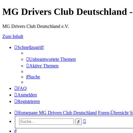
MG Drivers Club Deutschland 
MG Drivers Club Deutschland e.V.
Zum Inhalt
Schnellzugriff
Unbeantwortete Themen
Aktive Themen
Suche
FAQ
Anmelden
Registrieren
Homepage MG Drivers Club Deutschland
Foren-Übersicht
S
Erweiterte
Suche
Suche
Suche