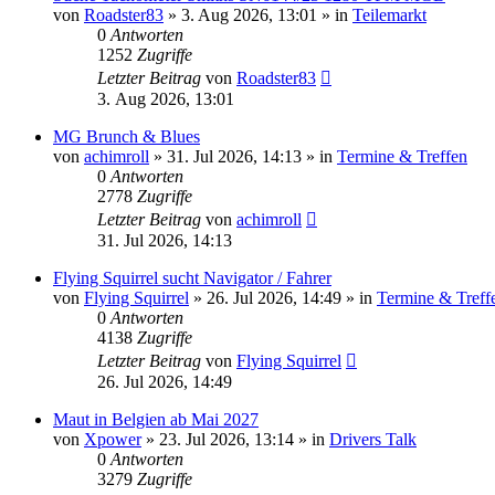
von
Roadster83
»
3. Aug 2026, 13:01
» in
Teilemarkt
0
Antworten
1252
Zugriffe
Letzter Beitrag
von
Roadster83
3. Aug 2026, 13:01
MG Brunch & Blues
von
achimroll
»
31. Jul 2026, 14:13
» in
Termine & Treffen
0
Antworten
2778
Zugriffe
Letzter Beitrag
von
achimroll
31. Jul 2026, 14:13
Flying Squirrel sucht Navigator / Fahrer
von
Flying Squirrel
»
26. Jul 2026, 14:49
» in
Termine & Treff
0
Antworten
4138
Zugriffe
Letzter Beitrag
von
Flying Squirrel
26. Jul 2026, 14:49
Maut in Belgien ab Mai 2027
von
Xpower
»
23. Jul 2026, 13:14
» in
Drivers Talk
0
Antworten
3279
Zugriffe