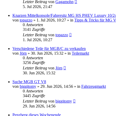
Letzter Beitrag
von
Gagamohn
5. Jul 2026, 21:47
Knarzen Mittelkonsole/Fahrersitz MG HS PHEV Luxury 10/24,
von
topazzo
»
1. Jul 2026, 10:27
» in
Tipps & Tricks für MG Ve
0
Antworten
3141
Zugriffe
Letzter Beitrag
von
topazzo
1. Jul 2026, 10:27
Verschiedene Teile für MGB/C zu verkaufen
von
Jörn
»
30. Jun 2026, 15:32
» in
Teilemarkt
0
Antworten
3256
Zugriffe
Letzter Beitrag
von
Jörn
30. Jun 2026, 15:32
Suche MGB GT V8
von
biggitomy
»
29. Jun 2026, 14:56
» in
Fahrzeugmarkt
0
Antworten
3445
Zugriffe
Letzter Beitrag
von
biggitomy
29. Jun 2026, 14:56
Penzberg dieses Wochenende