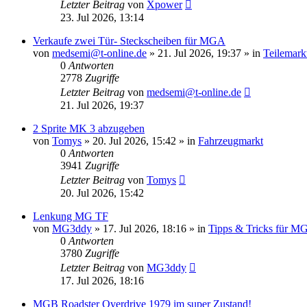
Letzter Beitrag
von
Xpower
23. Jul 2026, 13:14
Verkaufe zwei Tür- Steckscheiben für MGA
von
medsemi@t-online.de
»
21. Jul 2026, 19:37
» in
Teilemark
0
Antworten
2778
Zugriffe
Letzter Beitrag
von
medsemi@t-online.de
21. Jul 2026, 19:37
2 Sprite MK 3 abzugeben
von
Tomys
»
20. Jul 2026, 15:42
» in
Fahrzeugmarkt
0
Antworten
3941
Zugriffe
Letzter Beitrag
von
Tomys
20. Jul 2026, 15:42
Lenkung MG TF
von
MG3ddy
»
17. Jul 2026, 18:16
» in
Tipps & Tricks für 
0
Antworten
3780
Zugriffe
Letzter Beitrag
von
MG3ddy
17. Jul 2026, 18:16
MGB Roadster Overdrive 1979 im super Zustand!