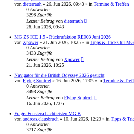
von
dieterrauh
»
26. Jun 2026, 09:43
» in
Termine & Treffen
0
Antworten
3296
Zugriffe
Letzter Beitrag
von
dieterrauh
26. Jun 2026, 09:43
MG ZS ICE 1.5 - Rückrufaktion RE003 Juni 2026
von
Xpower
»
21. Jun 2026, 10:25
» in
Tipps & Tricks für MG 
0
Antworten
3433
Zugriffe
Letzter Beitrag
von
Xpower
21. Jun 2026, 10:25
Navigator für die British Odyssey 2026 gesucht
von
Flying Squirrel
»
16. Jun 2026, 17:05
» in
Termine & Tref
0
Antworten
3498
Zugriffe
Letzter Beitrag
von
Flying Squirrel
16. Jun 2026, 17:05
Frage: Fensterschachtleisten MG B
von
andreas.clausbruch
»
10. Jun 2026, 12:23
» in
Tipps & Tri
0
Antworten
3717
Zugriffe