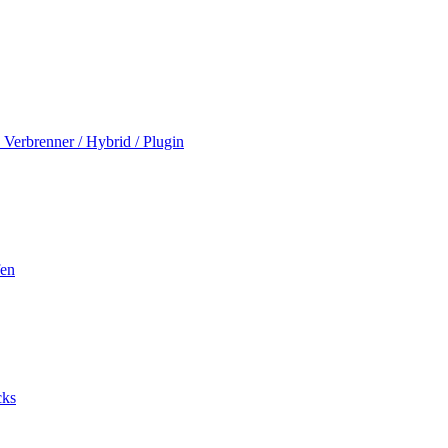
Verbrenner / Hybrid / Plugin
fen
cks