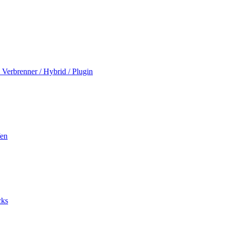
Verbrenner / Hybrid / Plugin
fen
cks