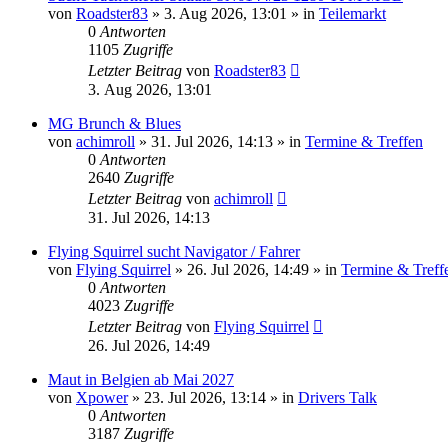
von
Roadster83
»
3. Aug 2026, 13:01
» in
Teilemarkt
0
Antworten
1105
Zugriffe
Letzter Beitrag
von
Roadster83
3. Aug 2026, 13:01
MG Brunch & Blues
von
achimroll
»
31. Jul 2026, 14:13
» in
Termine & Treffen
0
Antworten
2640
Zugriffe
Letzter Beitrag
von
achimroll
31. Jul 2026, 14:13
Flying Squirrel sucht Navigator / Fahrer
von
Flying Squirrel
»
26. Jul 2026, 14:49
» in
Termine & Treff
0
Antworten
4023
Zugriffe
Letzter Beitrag
von
Flying Squirrel
26. Jul 2026, 14:49
Maut in Belgien ab Mai 2027
von
Xpower
»
23. Jul 2026, 13:14
» in
Drivers Talk
0
Antworten
3187
Zugriffe