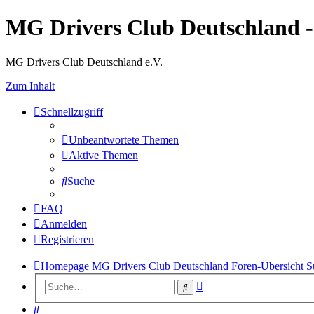
MG Drivers Club Deutschland 
MG Drivers Club Deutschland e.V.
Zum Inhalt
Schnellzugriff
Unbeantwortete Themen
Aktive Themen
Suche
FAQ
Anmelden
Registrieren
Homepage MG Drivers Club Deutschland
Foren-Übersicht
S
Erweiterte
Suche
Suche
Suche