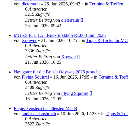
von
dieterrauh
»
26. Jun 2026, 09:43
» in
Termine & Treffen
0
Antworten
3215
Zugriffe
Letzter Beitrag
von
dieterrauh
26. Jun 2026, 09:43
MG ZS ICE 1.5 - Rückrufaktion RE003 Juni 2026
von
Xpower
»
21. Jun 2026, 10:25
» in
Tipps & Tricks für MG 
0
Antworten
3336
Zugriffe
Letzter Beitrag
von
Xpower
21. Jun 2026, 10:25
Navigator für die British Odyssey 2026 gesucht
von
Flying Squirrel
»
16. Jun 2026, 17:05
» in
Termine & Tref
0
Antworten
3409
Zugriffe
Letzter Beitrag
von
Flying Squirrel
16. Jun 2026, 17:05
Frage: Fensterschachtleisten MG B
von
andreas.clausbruch
»
10. Jun 2026, 12:23
» in
Tipps & Tri
0
Antworten
3622
Zugriffe