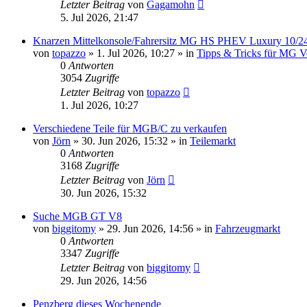
Letzter Beitrag
von
Gagamohn
5. Jul 2026, 21:47
Knarzen Mittelkonsole/Fahrersitz MG HS PHEV Luxury 10/24,
von
topazzo
»
1. Jul 2026, 10:27
» in
Tipps & Tricks für MG Ve
0
Antworten
3054
Zugriffe
Letzter Beitrag
von
topazzo
1. Jul 2026, 10:27
Verschiedene Teile für MGB/C zu verkaufen
von
Jörn
»
30. Jun 2026, 15:32
» in
Teilemarkt
0
Antworten
3168
Zugriffe
Letzter Beitrag
von
Jörn
30. Jun 2026, 15:32
Suche MGB GT V8
von
biggitomy
»
29. Jun 2026, 14:56
» in
Fahrzeugmarkt
0
Antworten
3347
Zugriffe
Letzter Beitrag
von
biggitomy
29. Jun 2026, 14:56
Penzberg dieses Wochenende