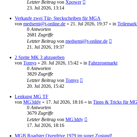
Letzter Beitrag
von
Xpower
23. Jul 2026, 13:14
Verkaufe zwei Tür- Steckscheiben für MGA
von
medsemi@t-online.de
»
21. Jul 2026, 19:37
» in
Teilemark
0
Antworten
2681
Zugriffe
Letzter Beitrag
von
medsemi@t-online.de
21. Jul 2026, 19:37
2 Sprite MK 3 abzugeben
von
Tomys
»
20. Jul 2026, 15:42
» in
Fahrzeugmarkt
0
Antworten
3829
Zugriffe
Letzter Beitrag
von
Tomys
20. Jul 2026, 15:42
Lenkung MG TF
von
MG3ddy
»
17. Jul 2026, 18:16
» in
Tipps & Tricks für 
0
Antworten
3679
Zugriffe
Letzter Beitrag
von
MG3ddy
17. Jul 2026, 18:16
MGB Roadster Overdrive 1979 im super Zustand!