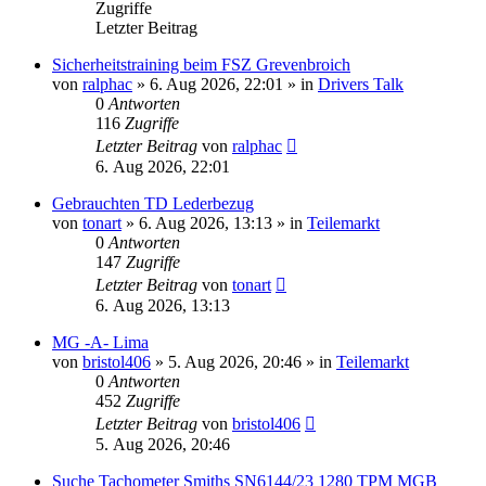
Zugriffe
Letzter Beitrag
Sicherheitstraining beim FSZ Grevenbroich
von
ralphac
»
6. Aug 2026, 22:01
» in
Drivers Talk
0
Antworten
116
Zugriffe
Letzter Beitrag
von
ralphac
6. Aug 2026, 22:01
Gebrauchten TD Lederbezug
von
tonart
»
6. Aug 2026, 13:13
» in
Teilemarkt
0
Antworten
147
Zugriffe
Letzter Beitrag
von
tonart
6. Aug 2026, 13:13
MG -A- Lima
von
bristol406
»
5. Aug 2026, 20:46
» in
Teilemarkt
0
Antworten
452
Zugriffe
Letzter Beitrag
von
bristol406
5. Aug 2026, 20:46
Suche Tachometer Smiths SN6144/23 1280 TPM MGB