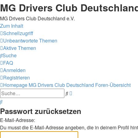
MG Drivers Club Deutschlan
MG Drivers Club Deutschland e.V.
Zum Inhalt
Schnellzugriff
Unbeantwortete Themen
Aktive Themen
Suche
FAQ
Anmelden
Registrieren
Homepage MG Drivers Club Deutschland
Foren-Übersicht
Erweiterte
Suche
Suche
Suche
Passwort zurücksetzen
E-Mail-Adresse:
Du musst die E-Mail-Adresse angeben, die in deinem Profil hint