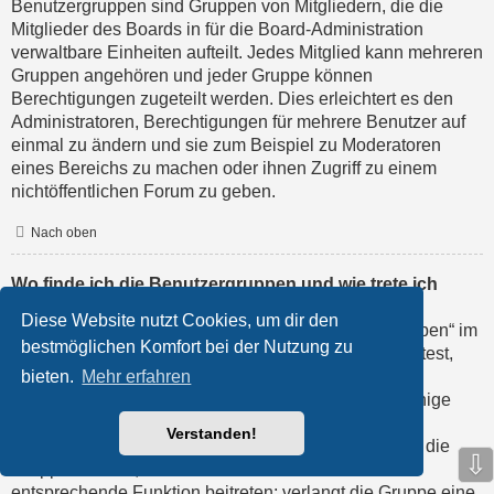
Benutzergruppen sind Gruppen von Mitgliedern, die die
Mitglieder des Boards in für die Board-Administration
verwaltbare Einheiten aufteilt. Jedes Mitglied kann mehreren
Gruppen angehören und jeder Gruppe können
Berechtigungen zugeteilt werden. Dies erleichtert es den
Administratoren, Berechtigungen für mehrere Benutzer auf
einmal zu ändern und sie zum Beispiel zu Moderatoren
eines Bereichs zu machen oder ihnen Zugriff zu einem
nichtöffentlichen Forum zu geben.
Nach oben
Wo finde ich die Benutzergruppen und wie trete ich
ihnen bei?
Diese Website nutzt Cookies, um dir den
Du findest die Benutzergruppen unter „Benutzergruppen“ im
bestmöglichen Komfort bei der Nutzung zu
persönlichen Bereich. Wenn du einer beitreten möchtest,
bieten.
Mehr erfahren
kannst du dies mit der entsprechenden Schaltfläche
machen. Nicht alle Gruppen sind allgemein offen. Einige
erfordern erst eine Freischaltung, andere können
Verstanden!
geschlossen sein und weitere sogar versteckt. Wenn die
⇩
Gruppe offen ist, kannst du ihr einfach durch die
entsprechende Funktion beitreten; verlangt die Gruppe eine